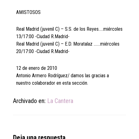
AMISTOSOS
Real Madrid (juvenil C) – S.S. de los Reyes…..miércoles
13/17:00 -Ciudad R.Madrid-
Real Madrid (juvenil C) – E.D. Moratalaz …….miércoles
20/17:00 -Ciudad R.Madrid-
12 de enero de 2010
Antonio Armero Rodríguez/ damos las gracias a
nuestro colaborador en esta sección.
Archivado en:
La Cantera
Reader
Deja una respuesta