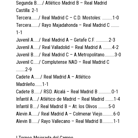
Segunda B……/ Atlético Madrid B – Real Madrid
Castilla: 2-1
Tercera……../ Real Madrid C – C.D. Mostoles: ………..1-0
Tercera……../ Rayo Majadahonda – Real Madrid C ………
1-1
Juvenil A……/ Real Madrid A – Getafe C.F. …………..2-3
Juvenil A……/ Real Valladolid – Real Madrid A ……….4-2
Juvenil B……/ Real Madrid C – A.Metropolitano………..3-0
Juvenil C……/ Complutense NAD – Real Madrid C
……….2-9
Cadete A……./ Real Madrid A – Atlético
Madrileño……..1-1
Cadete B……./ RSD. Alcalá – Real Madrid B …………..O-1
Infantil A…../ Atlético de Madrid – Real Madrid ………1-4
Infantil B…../ Real Madrid B – At. los Olivos ………..5-0
Alevin A……./ Real Madrid A – Colmenar Viejo…………6-0
Alevin B……./ Rayo Vallecano – Real Madrid B…………1-1
I Torneo Mejorada del Campo