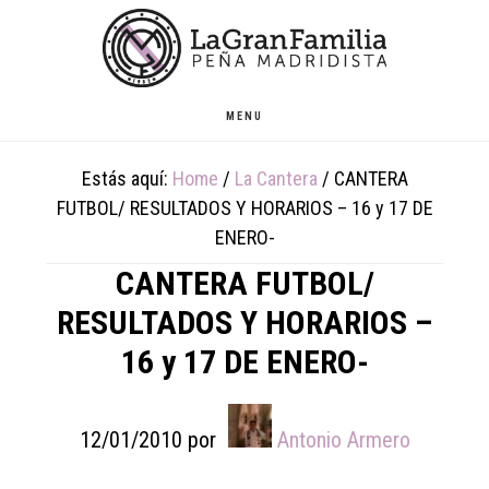
Skip
Skip
Skip
to
to
to
main
primary
footer
content
sidebar
MENU
Estás aquí:
Home
/
La Cantera
/
CANTERA
FUTBOL/ RESULTADOS Y HORARIOS – 16 y 17 DE
ENERO-
CANTERA FUTBOL/
RESULTADOS Y HORARIOS –
16 y 17 DE ENERO-
12/01/2010
por
Antonio Armero