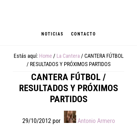
Skip
Skip
Skip
to
to
to
main
primary
footer
content
sidebar
NOTICIAS
CONTACTO
Estás aquí:
Home
/
La Cantera
/
CANTERA FÚTBOL
/ RESULTADOS Y PRÓXIMOS PARTIDOS
CANTERA FÚTBOL /
RESULTADOS Y PRÓXIMOS
PARTIDOS
29/10/2012
por
Antonio Armero