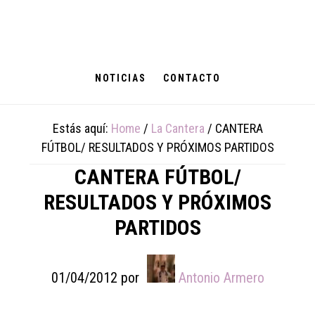
Skip
Skip
Skip
to
to
to
main
primary
footer
content
sidebar
NOTICIAS
CONTACTO
Estás aquí:
Home
/
La Cantera
/
CANTERA
FÚTBOL/ RESULTADOS Y PRÓXIMOS PARTIDOS
CANTERA FÚTBOL/
RESULTADOS Y PRÓXIMOS
PARTIDOS
01/04/2012
por
Antonio Armero