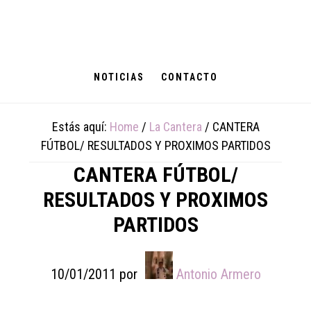
Skip
Skip
Skip
to
to
to
main
primary
footer
content
sidebar
NOTICIAS
CONTACTO
Estás aquí:
Home
/
La Cantera
/
CANTERA
FÚTBOL/ RESULTADOS Y PROXIMOS PARTIDOS
CANTERA FÚTBOL/
RESULTADOS Y PROXIMOS
PARTIDOS
10/01/2011
por
Antonio Armero