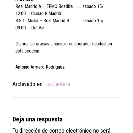
Real Madrid A – EFMO Boadilla………..sábado 15/
12:00……Ciudad R.Madrid
R.S.D. Alcalá – Real Madrid B……………sábado 15/
09:00……Del Val
Damos las gracias a nuestro colaborador habitual en
esta sección
Antonio Armero Rodríguez
Archivado en:
La Cantera
Reader
Deja una respuesta
Interactions
Tu dirección de correo electrónico no será