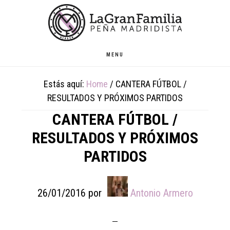
Skip
Skip
Skip
to
to
to
main
primary
footer
content
sidebar
MENU
Estás aquí:
Home
/
CANTERA FÚTBOL /
RESULTADOS Y PRÓXIMOS PARTIDOS
CANTERA FÚTBOL /
RESULTADOS Y PRÓXIMOS
PARTIDOS
26/01/2016
por
Antonio Armero