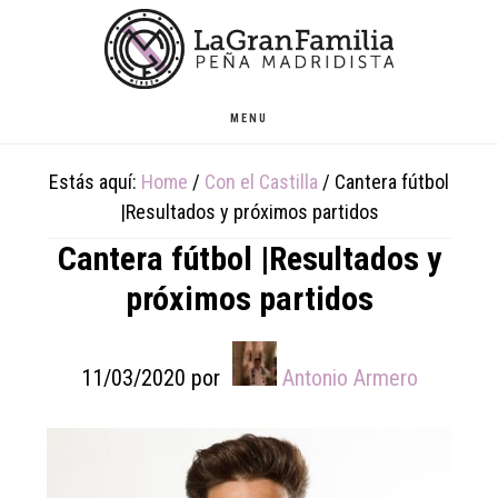
Skip
Skip
Skip
to
to
to
main
primary
footer
content
sidebar
MENU
Estás aquí:
Home
/
Con el Castilla
/
Cantera fútbol
|Resultados y próximos partidos
Cantera fútbol |Resultados y
próximos partidos
11/03/2020
por
Antonio Armero