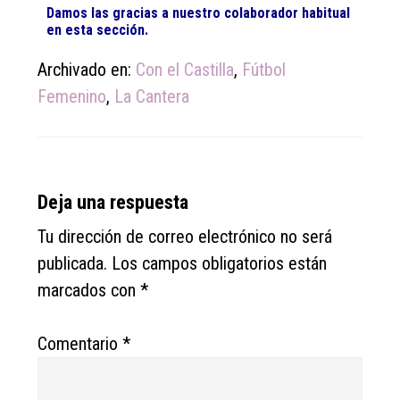
Damos las gracias a nuestro colaborador habitual
en esta sección.
Archivado en:
Con el Castilla
,
Fútbol
Femenino
,
La Cantera
Reader
Deja una respuesta
Interactions
Tu dirección de correo electrónico no será
publicada.
Los campos obligatorios están
marcados con
*
Comentario
*