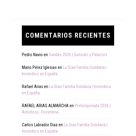
COMENTARIOS RECIENTES
Pedro Navio
en
Salidas 2026 | Gonzalo y Palacios
Mario Pérez Iglesias
en
La Gran Familia Solidaria |
Incendios en España
Rafael Arias
en
La Gran Familia Solidaria | Incendios
en España
RAFAEL ARIAS ALMARCHA
en
Pretemporada 2026 |
Amistoso -Fiorentina-
Carlos Labrador Diaz
en
La Gran Familia Solidaria |
Incendios en España