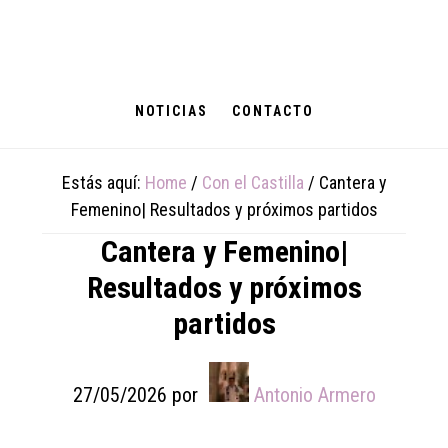
Skip
Skip
Skip
to
to
to
main
primary
footer
content
sidebar
NOTICIAS
CONTACTO
Estás aquí:
Home
/
Con el Castilla
/
Cantera y
Femenino| Resultados y próximos partidos
Cantera y Femenino|
Resultados y próximos
partidos
27/05/2026
por
Antonio Armero