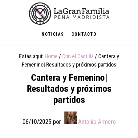
Skip
Skip
Skip
to
to
to
main
primary
footer
content
sidebar
NOTICIAS
CONTACTO
Estás aquí:
Home
/
Con el Castilla
/
Cantera y
Femenino| Resultados y próximos partidos
Cantera y Femenino|
Resultados y próximos
partidos
06/10/2025
por
Antonio Armero