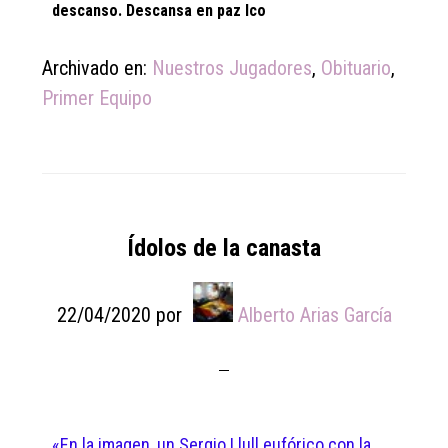
descanso. Descansa en paz Ico
Archivado en:
Nuestros Jugadores
,
Obituario
,
Primer Equipo
Ídolos de la canasta
22/04/2020
por
Alberto Arias García
«En la imagen, un Sergio Llull eufórico con la