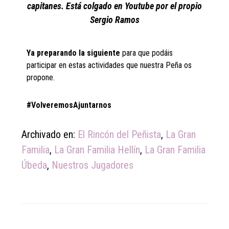
capitanes. Está colgado en Youtube por el propio
Sergio Ramos
Ya preparando la siguiente
para que podáis
participar en estas actividades que nuestra Peña os
propone.
#VolveremosAjuntarnos
Archivado en:
El Rincón del Peñista
,
La Gran
Familia
,
La Gran Familia Hellín
,
La Gran Familia
Úbeda
,
Nuestros Jugadores