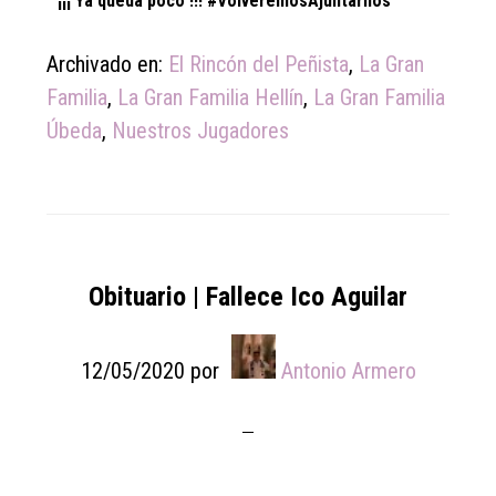
¡¡¡ Ya queda poco !!! #VolveremosAjuntarnos
Archivado en:
El Rincón del Peñista
,
La Gran
Familia
,
La Gran Familia Hellín
,
La Gran Familia
Úbeda
,
Nuestros Jugadores
Obituario | Fallece Ico Aguilar
12/05/2020
por
Antonio Armero