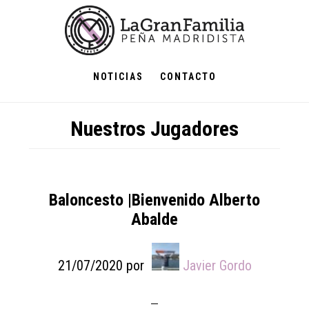
Skip
Skip
Skip
to
to
to
main
primary
footer
content
sidebar
NOTICIAS
CONTACTO
Nuestros Jugadores
Baloncesto |Bienvenido Alberto
Abalde
21/07/2020
por
Javier Gordo