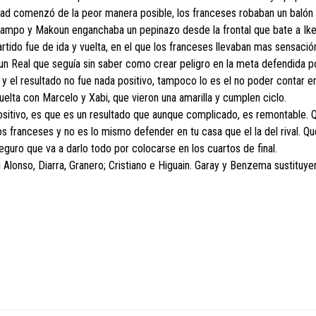
ad comenzó de la peor manera posible, los franceses robaban un balón 
campo y Makoun enganchaba un pepinazo desde la frontal que bate a Iker
partido fue de ida y vuelta, en el que los franceses llevaban mas sensació
un Real que seguía sin saber como crear peligro en la meta defendida po
 y el resultado no fue nada positivo, tampoco lo es el no poder contar en
uelta con Marcelo y Xabi, que vieron una amarilla y cumplen ciclo.
ositivo, es que es un resultado que aunque complicado, es remontable. Q
s franceses y no es lo mismo defender en tu casa que el la del rival. Qu
guro que va a darlo todo por colocarse en los cuartos de final.
bi Alonso, Diarra, Granero; Cristiano e Higuain. Garay y Benzema sustituye