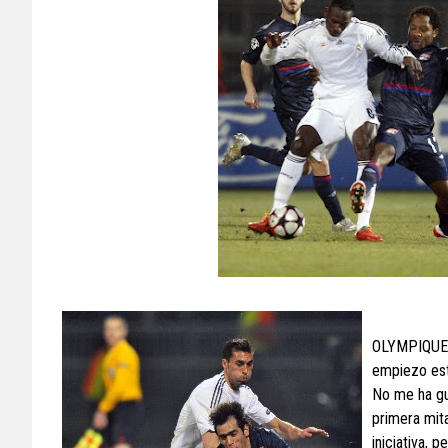
OLYMPIQUE 
empiezo est
No me ha gus
primera mita
iniciativa,