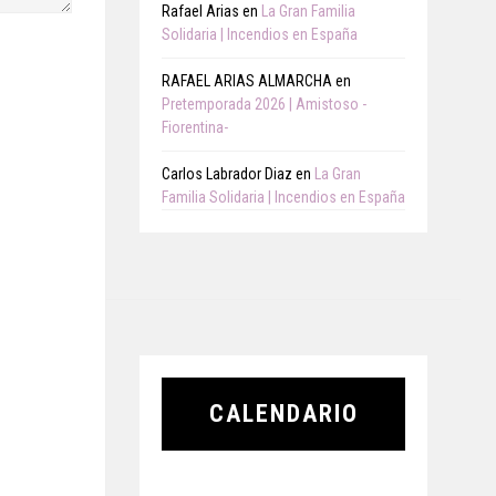
Rafael Arias
en
La Gran Familia
Solidaria | Incendios en España
RAFAEL ARIAS ALMARCHA
en
Pretemporada 2026 | Amistoso -
Fiorentina-
Carlos Labrador Diaz
en
La Gran
Familia Solidaria | Incendios en España
CALENDARIO