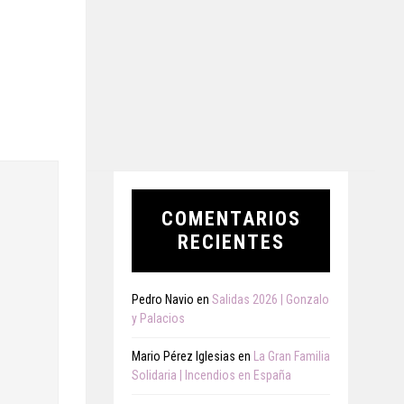
COMENTARIOS
RECIENTES
Pedro Navio
en
Salidas 2026 | Gonzalo
y Palacios
Mario Pérez Iglesias
en
La Gran Familia
Solidaria | Incendios en España