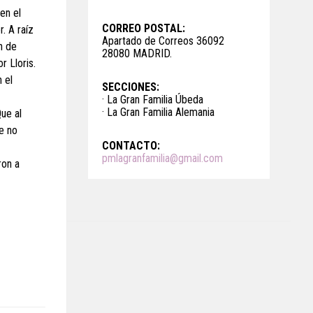
en el
CORREO POSTAL:
. A raíz
Apartado de Correos 36092
n de
28080 MADRID.
r Lloris.
 el
SECCIONES:
· La Gran Familia Úbeda
· La Gran Familia Alemania
ue al
e no
CONTACTO:
pmlagranfamilia@gmail.com
ron a