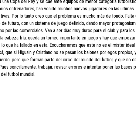
una Copa del Rey y se cae ante equipos de menor categoría futbolístic
arios entrenadores, han venido muchos nuevos jugadores en las ultimas
ctivas. Por lo tanto creo que el problema es mucho más de fondo. Falta 
ipo de futuro, con un sistema de juego definido, dando mayor protagonism
 no por las comerciales. Van a ser días muy duros para el club y para lo
 la cabeza fría, queda un torneo importante en juego y hay que empezar 
lo que ha fallado en esta. Escucharemos que este no es el mister ideal 
, que si Higuain y Cristiano no se pasan los balones por egos propios, y 
rdo, pero que forman parte del circo del mundo del futbol, y que no d
 Pues sencillamente, trabajar, revisar errores e intentar poner las bases 
del futbol mundial.