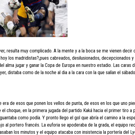
yer, resulta muy complicado. A la mente y a la boca se me vienen decir
hoy los madridistas?,pues cabreados, desilusionados, decepcionados y
del alma jugar y ganar la Copa de Europa en nuestro estadio. Las caras d
er, distaba como de la noche al dia a la cara con la que salían el sába
 era de esos que ponen los vellos de punta, de esos en los que uno pien
l choque, en la primera jugada del partido Kaká hacia el primer tiro a 
guantaba como podía. Y pronto llego el gol que abría el camino a la esp
ajo al portero francés. La euforia se apoderaba de la grada, el equipo re
Pasaban los minutos y el equipo atacaba con insistencia la portería del Ly