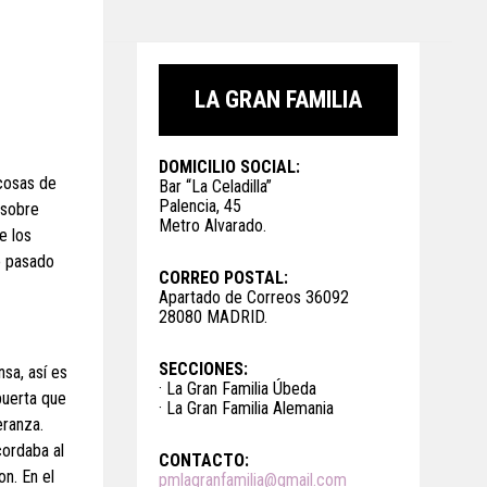
LA GRAN FAMILIA
DOMICILIO SOCIAL:
 cosas de
Bar “La Celadilla”
Palencia, 45
 sobre
Metro Alvarado.
e los
do pasado
CORREO POSTAL:
Apartado de Correos 36092
28080 MADRID.
SECCIONES:
sa, así es
· La Gran Familia Úbeda
puerta que
· La Gran Familia Alemania
eranza.
cordaba al
CONTACTO:
on. En el
pmlagranfamilia@gmail.com