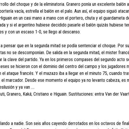
rollo del choque y de la eliminatoria. Granero ponía un excelente balón a
rtería vacía, estrella el balón en el palo. Aun así, el equipo siguió ataca
Higuain en un casi mano a mano con el portero, chuta y el guardameta d
da y si el argentino hubiese decidido pasarle el balón quizás hubiese te
s y con un escaso 1-0, se llego al descanso.
a a pensar que en la segunda mitad se podía sentenciar el choque. Por su
istas no se descomponían. De salida en la segunda mitad, el mister franc
ar la clave del partido. Ya en los primeros compases del segundo acto s
ranceses se hicieron con el dominio del centro del campo y los jugadores
 el ataque francés. Y el mazazo iba a llegar en el minuto 75, cuando tra
en el marcador. Desde ese momento el equipo ya no levanto cabeza, es m
ilusión y ya van ….
Guti, Granero, Kaká; Cristiano e Higuain. Sustituciones: entra Van der Vaar
lando a nadie. Son seis años cayendo derrotados en los octavos de final