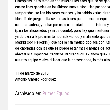
Champions, pero también son muchos los años que no se gana 
cuatro ligas ganadas en los últimos nueve años. Han pasado v
temporadas, se han ido otros muchos, y ha habido varias dire
filosofía de juego, falta sentar las bases para formar un equ
nuestra cantera, y fichar por unas necesidades futbolísticas y
(para los aficionados ya ni os cuento), pero hay que mantener
ya de cara a la próxima temporada viendo y analizando que es 
Madrid (por Pellegrini), que nos la han metido doblada con Kaká
de chorradas con las que se puede estar más o menos de acue
afectar ni a jugadores, técnicos, ni directivos. ¿Y ahora que?.
nuestro equipo vuelva al lugar que le corresponde, lo más alto 
11 de marzo de 2010
Antonio Armero Rodríguez
Archivado en:
Primer Equipo