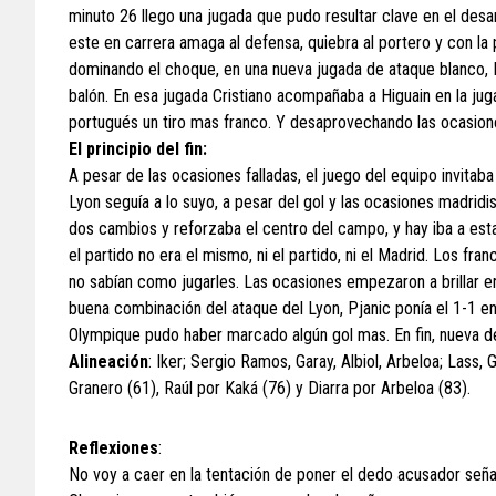
minuto 26 llego una jugada que pudo resultar clave en el desar
este en carrera amaga al defensa, quiebra al portero y con la po
dominando el choque, en una nueva jugada de ataque blanco, 
balón. En esa jugada Cristiano acompañaba a Higuain en la juga
portugués un tiro mas franco. Y desaprovechando las ocasione
El principio del fin:
A pesar de las ocasiones falladas, el juego del equipo invitab
Lyon seguía a lo suyo, a pesar del gol y las ocasiones madrid
dos cambios y reforzaba el centro del campo, y hay iba a est
el partido no era el mismo, ni el partido, ni el Madrid. Los f
no sabían como jugarles. Las ocasiones empezaron a brillar en
buena combinación del ataque del Lyon, Pjanic ponía el 1-1 
Olympique pudo haber marcado algún gol mas. En fin, nueva des
Alineación
: Iker; Sergio Ramos, Garay, Albiol, Arbeloa; Lass, 
Granero (61), Raúl por Kaká (76) y Diarra por Arbeloa (83).
Reflexiones
:
No voy a caer en la tentación de poner el dedo acusador seña