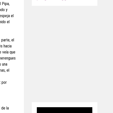
l Pipa,
ndo y
espeja el
nido el
 parte, el
és hacia
e veía que
 merengues
s una
as, el
t por
 de la