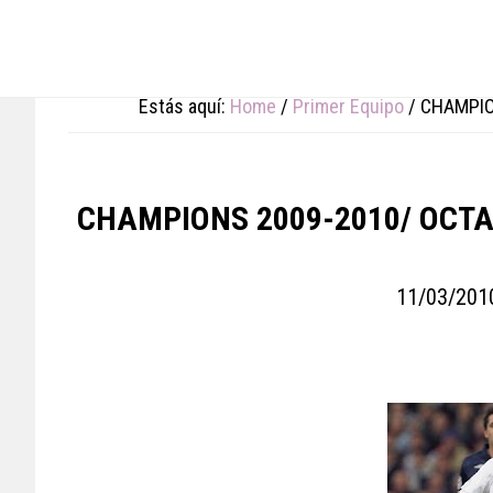
Skip
Skip
Skip
to
to
to
main
primary
footer
content
sidebar
Estás aquí:
Home
/
Primer Equipo
/
CHAMPION
CHAMPIONS 2009-2010/ OCTA
11/03/201