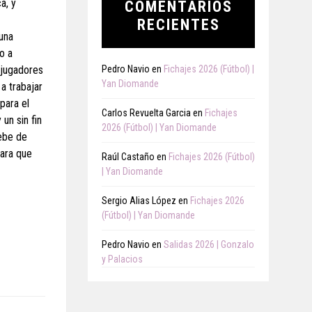
a, y
COMENTARIOS
RECIENTES
una
o a
s jugadores
Pedro Navio
en
Fichajes 2026 (Fútbol) |
Yan Diomande
a trabajar
para el
Carlos Revuelta Garcia
en
Fichajes
un sin fin
2026 (Fútbol) | Yan Diomande
ebe de
para que
Raúl Castaño
en
Fichajes 2026 (Fútbol)
| Yan Diomande
Sergio Alias López
en
Fichajes 2026
(Fútbol) | Yan Diomande
Pedro Navio
en
Salidas 2026 | Gonzalo
y Palacios