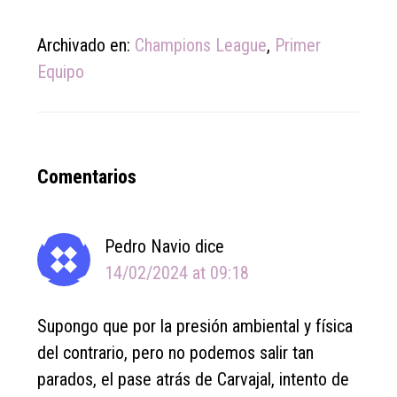
Archivado en:
Champions League
,
Primer
Equipo
Reader
Comentarios
Interactions
Pedro Navio
dice
14/02/2024 at 09:18
Supongo que por la presión ambiental y física
del contrario, pero no podemos salir tan
parados, el pase atrás de Carvajal, intento de