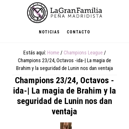
Skip
Skip
Skip
to
to
to
main
primary
footer
content
sidebar
NOTICIAS
CONTACTO
Estás aquí:
Home
/
Champions League
/
Champions 23/24, Octavos -ida-| La magia de
Brahim y la seguridad de Lunin nos dan ventaja
Champions 23/24, Octavos -
ida-| La magia de Brahim y la
seguridad de Lunin nos dan
ventaja