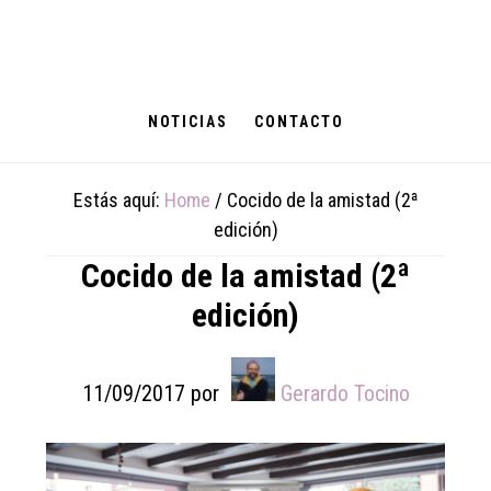
Skip
Skip
Skip
to
to
to
main
primary
footer
content
sidebar
NOTICIAS
CONTACTO
Estás aquí:
Home
/
Cocido de la amistad (2ª
edición)
Cocido de la amistad (2ª
edición)
11/09/2017
por
Gerardo Tocino