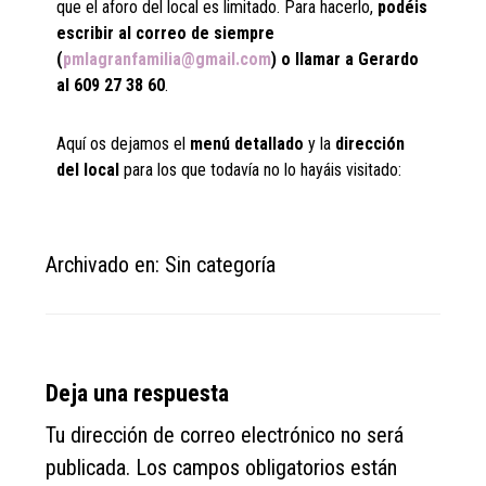
que el aforo del local es limitado. Para hacerlo,
podéis
escribir al correo de siempre
(
pmlagranfamilia@gmail.com
) o llamar a Gerardo
al 609 27 38 60
.
Aquí os dejamos el
menú detallado
y la
dirección
del local
para los que todavía no lo hayáis visitado:
Archivado en: Sin categoría
Reader
Deja una respuesta
Interactions
Tu dirección de correo electrónico no será
publicada.
Los campos obligatorios están