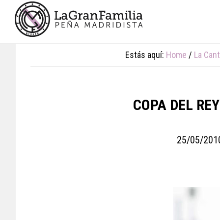
Skip
Skip
Skip
to
to
to
main
primary
footer
content
sidebar
Estás aquí:
Home
/
La Cant
COPA DEL REY
25/05/201