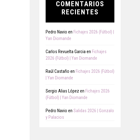
COMENTARIOS
RECIENTES
Pedro Navio
en
Fichajes 2026 (Fútbol) |
Yan Diomande
Carlos Revuelta Garcia
en
Fichajes
2026 (Fútbol) | Yan Diomande
Raúl Castaño
en
Fichajes 2026 (Fútbol)
| Yan Diomande
Sergio Alias López
en
Fichajes 2026
(Fútbol) | Yan Diomande
Pedro Navio
en
Salidas 2026 | Gonzalo
y Palacios