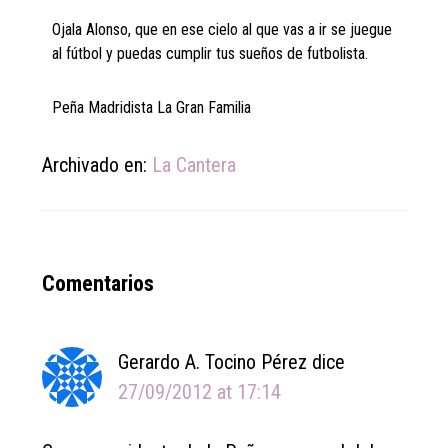
Ojala Alonso, que en ese cielo al que vas a ir se juegue
al fútbol y puedas cumplir tus sueños de futbolista.
Peña Madridista La Gran Familia
Archivado en:
La Cantera
Reader
Comentarios
Interactions
Gerardo A. Tocino Pérez
dice
27/09/2012 at 17:14