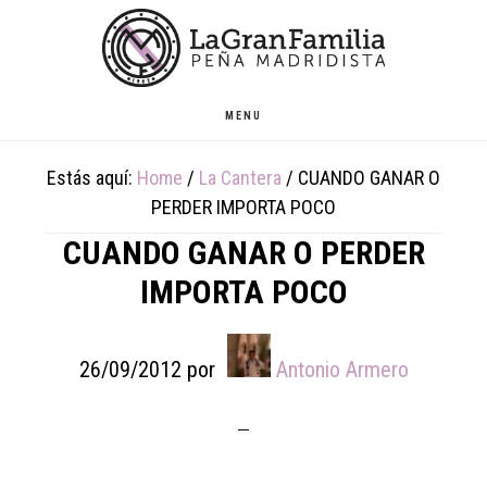
Skip
Skip
Skip
to
to
to
main
primary
footer
content
sidebar
MENU
Estás aquí:
Home
/
La Cantera
/
CUANDO GANAR O
PERDER IMPORTA POCO
CUANDO GANAR O PERDER
IMPORTA POCO
26/09/2012
por
Antonio Armero