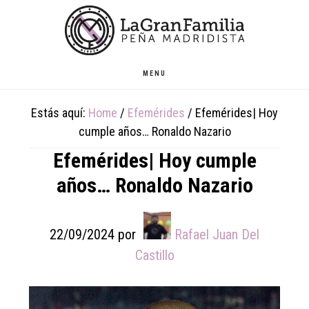
Skip
Skip
Skip
to
to
to
main
primary
footer
content
sidebar
MENU
Estás aquí:
Home
/
Efemérides
/
Efemérides| Hoy
cumple años… Ronaldo Nazario
Efemérides| Hoy cumple
años… Ronaldo Nazario
22/09/2024
por
Rafael Juan Del
Castillo