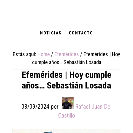
Skip
Skip
Skip
to
to
to
main
primary
footer
content
sidebar
NOTICIAS
CONTACTO
Estás aquí:
Home
/
Efemérides
/
Efemérides | Hoy
cumple años… Sebastián Losada
Efemérides | Hoy cumple
años… Sebastián Losada
03/09/2024
por
Rafael Juan Del
Castillo