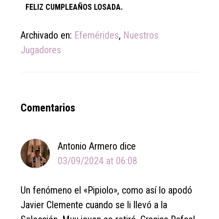
FELIZ CUMPLEAÑOS LOSADA.
Archivado en:
Efemérides
,
Nuestros
Jugadores
Reader
Comentarios
Interactions
Antonio Armero
dice
03/09/2024 at 06:08
Un fenómeno el «Pipiolo», como así lo apodó
Javier Clemente cuando se li llevó a la