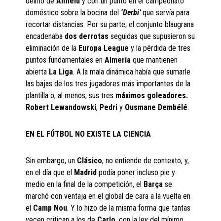
delirio de
Anfield
y con un punto en el campeonato
doméstico sobre la bocina del
‘Derbi’
que servía para
recortar distancias. Por su parte, el conjunto blaugrana
encadenaba
dos derrotas
seguidas que supusieron su
eliminación de la
Europa League
y la pérdida de tres
puntos fundamentales en
Almería
que mantienen
abierta
La Liga
. A la mala dinámica había que sumarle
las bajas de los tres jugadores más importantes de la
plantilla o, al menos, sus tres
máximos goleadores.
Robert Lewandowski
,
Pedri
y
Ousmane
Dembélé
.
EN EL FÚTBOL NO EXISTE LA CIENCIA
Sin embargo, un
Clásico
, no entiende de contexto, y,
en el día que el
Madrid
podía poner incluso pie y
medio en la final de la competición, el
Barça
se
marchó con ventaja en el global de cara a la vuelta en
el
Camp Nou
. Y lo hizo de la misma forma que tantas
vecen critican a los de
Carlo
, con la ley del mínimo