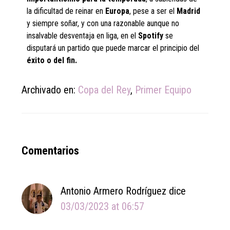
la dificultad de reinar en
Europa
, pese a ser el
Madrid
y siempre soñar, y con una razonable aunque no
insalvable desventaja en liga, en el
Spotify
se
disputará un partido que puede marcar el principio del
éxito o del fin.
Archivado en:
Copa del Rey
,
Primer Equipo
Reader
Comentarios
Interactions
Antonio Armero Rodríguez
dice
03/03/2023 at 06:57