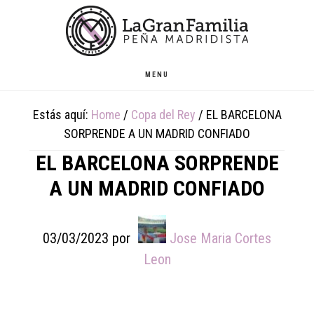
Skip
Skip
Skip
to
to
to
main
primary
footer
content
sidebar
MENU
Estás aquí:
Home
/
Copa del Rey
/
EL BARCELONA
SORPRENDE A UN MADRID CONFIADO
EL BARCELONA SORPRENDE
A UN MADRID CONFIADO
03/03/2023
por
Jose Maria Cortes
Leon