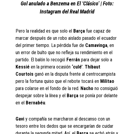
Gol anulado a Benzema en El ‘Clásico’ | Foto:
Instagram del Real Madrid
Pero la realidad es que solo el
Barça
fue capaz de
marcar después de un robo aislado pasado el ecuador
del primer tiempo. La pérdida fue de
Camavinga
, en
un error de bulto que no refleja su rendimiento en el
partido. El balón lo recogió
Ferrán
para dejar solo a
Kessié
en la primera ocasión
‘culé’
.
Thibaut
Courtois
ganó en la disputa frente al centrocampista
pero la fortuna quiso que el rebote tocará en
Militao
para colarse en el fondo de la red.
Nacho
no consiguió
despejar sobre la línea y el
Barça
se ponía por delante
en el
Bernabéu
.
Gavi
y compañía se marcharon al descanso con un
tesoro entre los dedos que se encargarían de cuidar
durante la segunda mitad. Así, el
Barça
se echó atrás y