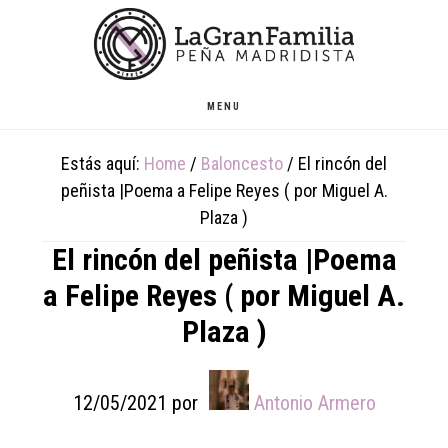
Skip
Skip
Skip
to
to
to
main
primary
footer
content
sidebar
MENU
Estás aquí:
Home
/
Baloncesto
/
El rincón del
peñista |Poema a Felipe Reyes ( por Miguel A.
Plaza )
El rincón del peñista |Poema
a Felipe Reyes ( por Miguel A.
Plaza )
12/05/2021
por
Antonio Armero