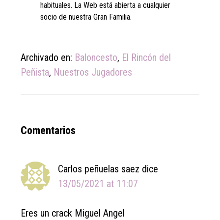
habituales. La Web está abierta a cualquier
socio de nuestra Gran Familia.
Archivado en:
Baloncesto
,
El Rincón del
Peñista
,
Nuestros Jugadores
Reader
Comentarios
Interactions
Carlos peñuelas saez
dice
13/05/2021 at 11:07
Eres un crack Miguel Angel