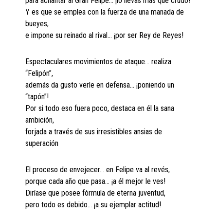
para achantar al Gran Felipe… ¡lo llevas más que crudo!
Y es que se emplea con la fuerza de una manada de
bueyes,
e impone su reinado al rival… ¡por ser Rey de Reyes!
Espectaculares movimientos de ataque… realiza
“Felipón”,
además da gusto verle en defensa… ¡poniendo un
“tapón”!
Por si todo eso fuera poco, destaca en él la sana
ambición,
forjada a través de sus irresistibles ansias de
superación
El proceso de envejecer… en Felipe va al revés,
porque cada año que pasa… ¡a él mejor le ves!
Diríase que posee fórmula de eterna juventud,
pero todo es debido… ¡a su ejemplar actitud!