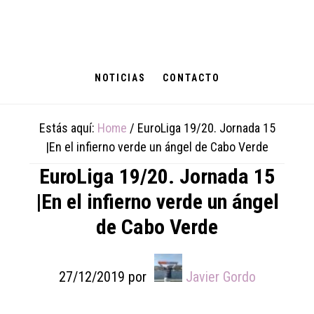
Skip
Skip
Skip
to
to
to
main
primary
footer
content
sidebar
NOTICIAS
CONTACTO
Estás aquí:
Home
/
EuroLiga 19/20. Jornada 15
|En el infierno verde un ángel de Cabo Verde
EuroLiga 19/20. Jornada 15
|En el infierno verde un ángel
de Cabo Verde
27/12/2019
por
Javier Gordo