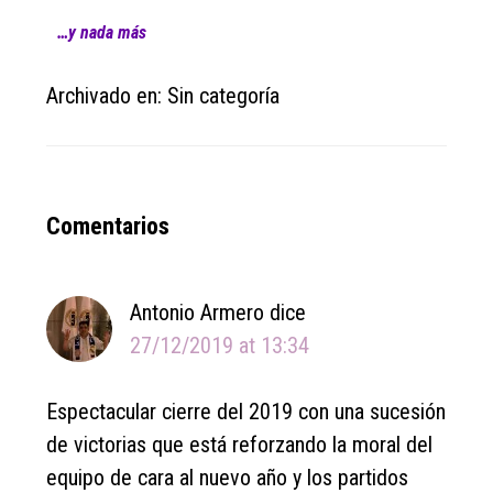
…y nada más
Archivado en: Sin categoría
Reader
Comentarios
Interactions
Antonio Armero
dice
27/12/2019 at 13:34
Espectacular cierre del 2019 con una sucesión
de victorias que está reforzando la moral del
equipo de cara al nuevo año y los partidos