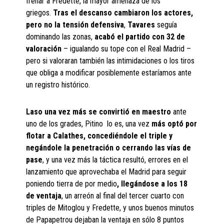
frenar a Fredette, la mayor amenaza de los
griegos.
Tras el descanso cambiaron los actores,
pero no la tensión defensiva
,
Tavares
seguía
dominando las zonas,
acabó el partido con 32 de
valoración
– igualando su tope con el Real Madrid –
pero si valoraran también las intimidaciones o los tiros
que obliga a modificar posiblemente estaríamos ante
un registro histórico.
Laso una vez más
se convirtió en maestro
ante
uno de los grades, Pitino lo es, una vez
más optó por
flotar a
Calathes
, concediéndole el triple y
negándole la penetración o cerrando las vías de
pase
, y una vez más la táctica resultó, errores en el
lanzamiento que aprovechaba el Madrid para seguir
poniendo tierra de por medio
, llegándose a los 18
de ventaja
, un arreón al final del tercer cuarto con
triples de Mitoglou y Fredette, y unos buenos minutos
de Papapetrou dejaban la ventaja en sólo 8 puntos