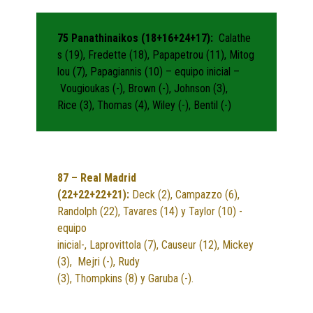
75 Panathinaikos (18+16+24+17):
Calathe
s (19), Fredette (18), Papapetrou (11), Mitog
lou (7), Papagiannis (10) – equipo inicial –
Vougioukas (-), Brown (-), Johnson (3),
Rice (3), Thomas (4), Wiley (-), Bentil (-)
87
– Real Madrid
(
2
2
+
22
+
22
+
21
):
Deck (2), Campazzo (6),
Randolph (22), Tavares (14) y Taylor (10) -
equipo
inicial-, Laprovittola (7), Causeur (12), Mickey
(3), Mejri (-), Rudy
(3), Thompkins (8) y Garuba (-).