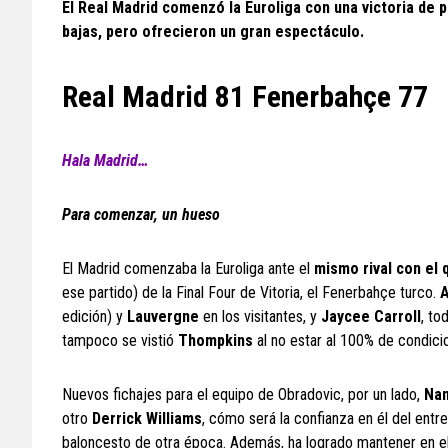
El Real Madrid comenzó la Euroliga con una victoria de
bajas, pero ofrecieron un gran espectáculo.
Real Madrid 81 Fenerbahçe 77
Hala Madrid…
Para comenzar, un hueso
El Madrid comenzaba la Euroliga ante el
mismo rival con el
ese partido) de la Final Four de Vitoria, el Fenerbahçe turco.
A
edición) y
Lauvergne
en los visitantes, y
Jaycee
Carroll
, to
tampoco se vistió
Thompkins
al no estar al 100% de condic
Nuevos fichajes para el equipo de Obradovic, por un lado,
Na
otro
Derrick Williams
, cómo será la confianza en él del entr
baloncesto de otra época. Además, ha logrado mantener en el 