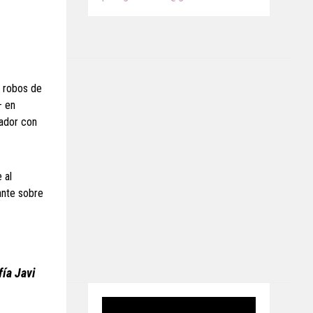
o robos de
– en
cador con
 al
iante sobre
fía Javi