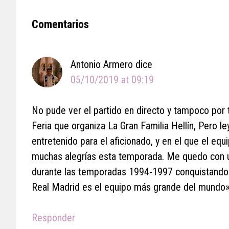
Reader
Comentarios
Interactions
Antonio Armero
dice
05/10/2019 at 09:19
No pude ver el partido en directo y tampoco por t
Feria que organiza La Gran Familia Hellín, Pero l
entretenido para el aficionado, y en el que el eq
muchas alegrías esta temporada. Me quedo con un
durante las temporadas 1994-1997 conquistando u
Real Madrid es el equipo más grande del mundo».
Responder