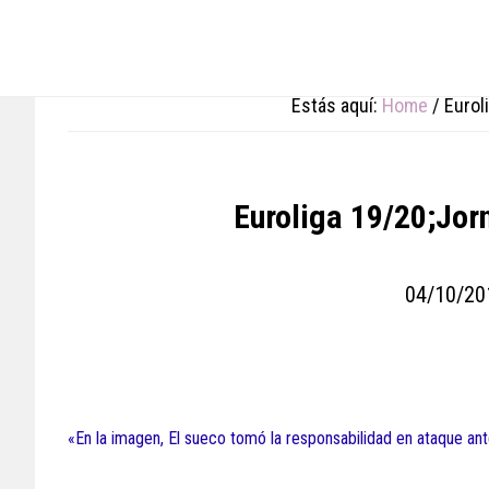
Skip
Skip
Skip
to
to
to
main
primary
footer
content
sidebar
Estás aquí:
Home
/
Euroli
Euroliga 19/20;Jor
04/10/20
«En la imagen, El sueco tomó la responsabilidad en ataque ante