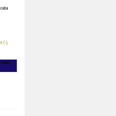
scaba
s (-),
Kalinic