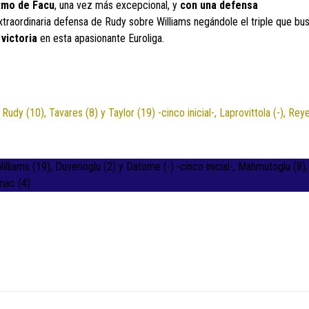
itmo de
Facu
, una vez más excepcional, y
con una defensa
traordinaria defensa de Rudy sobre Williams negándole el triple que bu
 victoria
en esta apasionante Euroliga.
dy (10), Tavares (8) y Taylor (19) -cinco inicial-, Laprovittola (-), Reye
liams (19), Duverioglu (2) y Datome (-) -cinco inicial-, Mahmutoglu (8), 
imac (4)