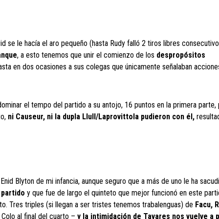
 se le hacía el aro pequeño (hasta Rudy falló 2 tiros libres consecutivo
anque
, a esto tenemos que unir el comienzo de los
despropósitos
ir hasta en dos ocasiones a sus colegas que únicamente señalaban accione
ominar el tempo del partido a su antojo, 16 puntos en la primera parte,
to,
ni
Causeur
, ni la dupla Llull/
Laprovittola
pudieron con él,
resulta
 Enid Blyton de mi infancia, aunque seguro que a más de uno le ha sacudi
 partido
y que fue de largo el quinteto que mejor funcionó en este parti
to. Tres triples (si llegan a ser tristes tenemos trabalenguas) de
Facu
, 
olo al final del cuarto –
y
la intimidación de Tavares nos vuelve a 