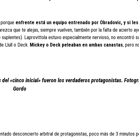
o porque
enfrente está un equipo entrenado por
Obradovic
, y si le
rezca que te alejas, siempre vuelven, también por la falta de acierto ay
e suplentes). Laprovittola estuvo especialmente nervioso, no encontró su
de Llull o Deck.
Mickey o
Deck
peleaban en ambas canastas
, pero n
del «cinco inicial» fueron los verdaderos protagonistas. Fotogr
Gordo
entado desconcierto arbitral de protagonistas, poco más de 3 minutos p