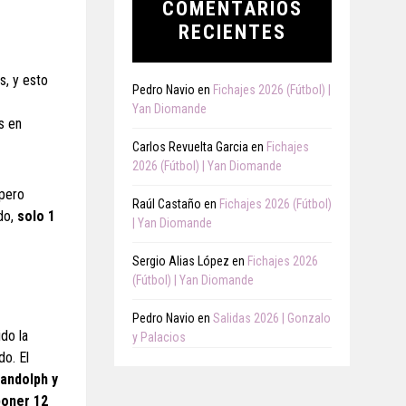
COMENTARIOS
RECIENTES
s, y esto
Pedro Navio
en
Fichajes 2026 (Fútbol) |
Yan Diomande
s en
Carlos Revuelta Garcia
en
Fichajes
2026 (Fútbol) | Yan Diomande
 pero
Raúl Castaño
en
Fichajes 2026 (Fútbol)
do,
solo 1
| Yan Diomande
Sergio Alias López
en
Fichajes 2026
(Fútbol) | Yan Diomande
Pedro Navio
en
Salidas 2026 | Gonzalo
do la
y Palacios
do. El
Randolph y
poner 12