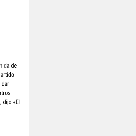
omida de
partido
 dar
otros
 dijo «El