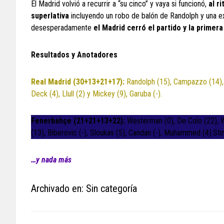
El Madrid volvió a recurrir a “su cinco” y vaya si funcionó,
al r
superlativa
incluyendo un robo de balón de Randolph y una ex
desesperadamente
el Madrid cerró el partido y la primera
Resultados y Anotadores
Real Madrid (30+13+21+17):
Randolph (15), Campazzo (14), Ru
Deck (4), Llull (2) y Mickey (9), Garuba (-).
Fenerbahçe (21+21+13+22):
Westerman (0), De Colo (22), Wil
(13), Biberovic (-), Sloukas (5), Candan (-), Muhammed (4).St
…y nada más
Archivado en: Sin categoría