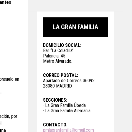
tantes
LA GRAN FAMILIA
DOMICILIO SOCIAL:
Bar “La Celadilla”
Palencia, 45
Metro Alvarado.
CORREO POSTAL:
consuelo en
Apartado de Correos 36092
28080 MADRID.
–
SECCIONES:
· La Gran Familia Úbeda
· La Gran Familia Alemania
ación, por
l
CONTACTO:
pmlagranfamilia@gmail.com
una