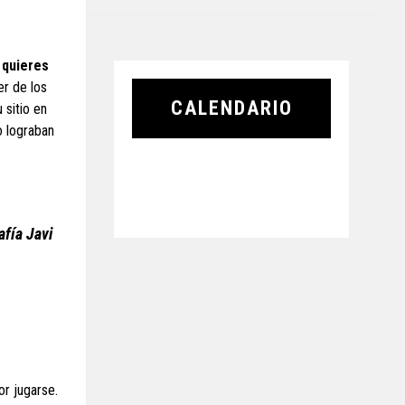
s quieres
er de los
CALENDARIO
 sitio en
o lograban
afía Javi
or jugarse.