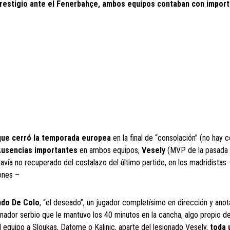
 prestigio ante el Fenerbahçe, ambos equipos contaban con impor
 que cerró la temporada europea
en la final de “consolación” (no hay 
usencias importantes
en ambos equipos,
Vesely
(MVP de la pasada
davía no recuperado del costalazo del último partido, en los madridistas 
iones –
ndo De
Colo
, “el deseado”, un jugador completísimo en dirección y anot
enador serbio que le mantuvo los 40 minutos en la cancha, algo propio de
equipo a Sloukas, Datome o Kalinic, aparte del lesionado Vesely,
toda 