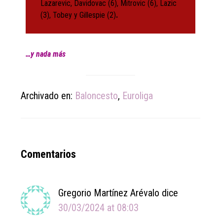
Lazarevic, Davidovac (6), Mitrovic (6), Lazic
(3), Tobey y Gillespie (2)
.
…y nada más
Archivado en:
Baloncesto
,
Euroliga
Reader
Comentarios
Interactions
Gregorio Martínez Arévalo
dice
30/03/2024 at 08:03