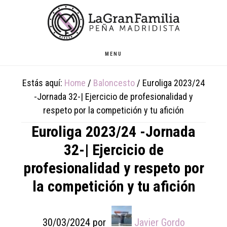
Skip
Skip
Skip
to
to
to
main
primary
footer
content
sidebar
MENU
Estás aquí:
Home
/
Baloncesto
/
Euroliga 2023/24
-Jornada 32-| Ejercicio de profesionalidad y
respeto por la competición y tu afición
Euroliga 2023/24 -Jornada
32-| Ejercicio de
profesionalidad y respeto por
la competición y tu afición
30/03/2024
por
Javier Gordo