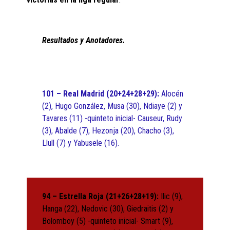
Resultados y Anotadores.
101 – Real Madrid (20+24+28+29):
Alocén
(2), Hugo González, Musa (30), Ndiaye (2) y
Tavares (11) -quinteto inicial- Causeur, Rudy
(3), Abalde (7), Hezonja (20), Chacho (3),
Llull (7) y Yabusele (16).
94 – Estrella Roja (21+26+28+19):
Ilic (9),
Hanga (22), Nedovic (30), Giedraitis (2) y
Bolomboy (5) -quinteto inicial- Smart (9),