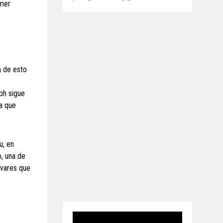
imer
n de esto
ph sigue
ra que
u, en
o, una de
avares que