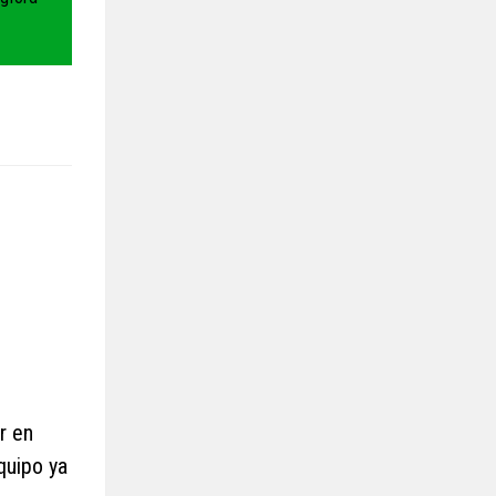
r en
quipo ya