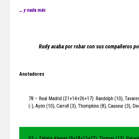
… y nada más
Rudy acaba por robar con sus compañeros por
Anotadores
78 – Real Madrid (21+14+26+17): Randolph (10), Tavares (
(-), Ayón (10), Carroll (3), Thompkins (8), Causeur (3), De
63 – Zalgiris Kaunas (8+18+15+22): Thomas (13), Papagiann