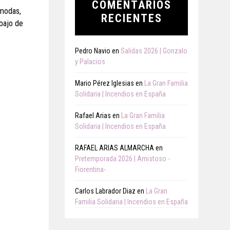
COMENTARIOS
ómodas,
RECIENTES
ebajo de
Pedro Navio
en
Salidas 2026 | Gonzalo
y Palacios
Mario Pérez Iglesias
en
La Gran Familia
Solidaria | Incendios en España
Rafael Arias
en
La Gran Familia
Solidaria | Incendios en España
RAFAEL ARIAS ALMARCHA
en
Pretemporada 2026 | Amistoso -
Fiorentina-
Carlos Labrador Diaz
en
La Gran
Familia Solidaria | Incendios en España