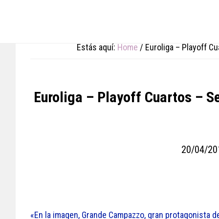
Skip
Skip
Skip
to
to
to
main
primary
footer
content
sidebar
Estás aquí:
Home
/
Euroliga – Playoff Cu
Euroliga – Playoff Cuartos – S
20/04/20
«En la imagen, Grande Campazzo, gran protagonista de