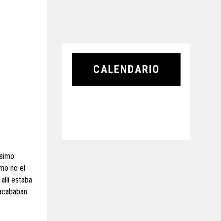
CALENDARIO
ésimo
omo no el
allí estaba
 acababan