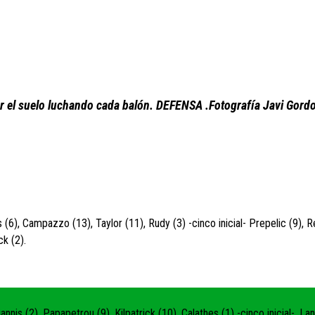
 el suelo luchando cada balón. DEFENSA .Fotografía Javi Gord
6), Campazzo (13), Taylor (11), Rudy (3) -cinco inicial- Prepelic (9), 
ck (2).
is (2), Papapetrou (9), Kilpatrick (10), Calathes (1) -cinco inicial-, La