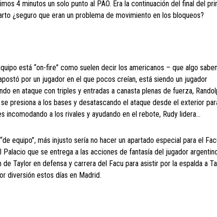
imos 4 minutos un solo punto al PAO. Era la continuación del final del pr
cuarto ¿seguro que eran un problema de movimiento en los bloqueos?
 equipo está “on-fire” como suelen decir los americanos – que algo sabe
 apostó por un jugador en el que pocos creían, está siendo un jugador
ndo en ataque con triples y entradas a canasta plenas de fuerza, Randol
 se presiona a los bases y desatascando el ataque desde el exterior pa
s incomodando a los rivales y ayudando en el rebote, Rudy lidera…
“de equipo”, más injusto sería no hacer un apartado especial para el Fac
l Palacio que se entrega a las acciones de fantasía del jugador argentin
ón de Taylor en defensa y carrera del Facu para asistir por la espalda a T
yor diversión estos días en Madrid.