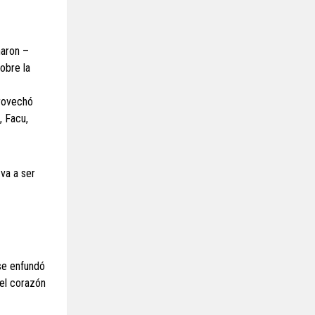
naron –
obre la
provechó
, Facu,
va a ser
 se enfundó
 el corazón