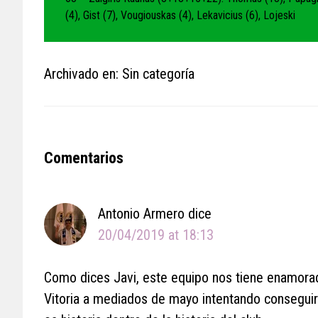
(4), Gist (7), Vougiouskas (4), Lekavicius (6), Lojeski
Archivado en: Sin categoría
Reader
Comentarios
Interactions
Antonio Armero
dice
20/04/2019 at 18:13
Como dices Javi, este equipo nos tiene enamorado
Vitoria a mediados de mayo intentando conseguir 