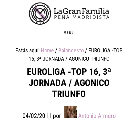
Skip
Skip
Skip
to
to
to
main
primary
footer
content
sidebar
MENU
Estás aquí:
Home
/
Baloncesto
/
EUROLIGA -TOP
16, 3ª JORNADA / AGONICO TRIUNFO
EUROLIGA -TOP 16, 3ª
JORNADA / AGONICO
TRIUNFO
04/02/2011
por
Antonio Armero