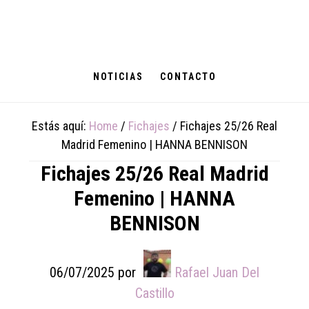
Skip
Skip
Skip
to
to
to
main
primary
footer
content
sidebar
NOTICIAS
CONTACTO
Estás aquí:
Home
/
Fichajes
/
Fichajes 25/26 Real
Madrid Femenino | HANNA BENNISON
Fichajes 25/26 Real Madrid
Femenino | HANNA
BENNISON
06/07/2025
por
Rafael Juan Del
Castillo