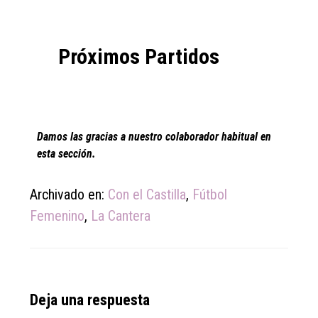
Próximos Partidos
Damos las gracias a nuestro colaborador habitual en
esta sección.
Archivado en:
Con el Castilla
,
Fútbol
Femenino
,
La Cantera
Reader
Deja una respuesta