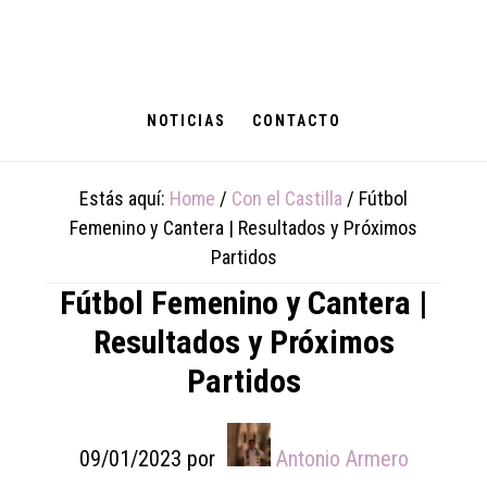
Skip
Skip
Skip
to
to
to
main
primary
footer
content
sidebar
NOTICIAS
CONTACTO
Estás aquí:
Home
/
Con el Castilla
/
Fútbol
Femenino y Cantera | Resultados y Próximos
Partidos
Fútbol Femenino y Cantera |
Resultados y Próximos
Partidos
09/01/2023
por
Antonio Armero