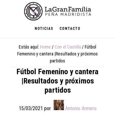
Skip
Skip
Skip
to
to
to
main
primary
footer
content
sidebar
NOTICIAS
CONTACTO
Estás aquí:
Home
/
Con el Castilla
/
Fútbol
Femenino y cantera |Resultados y próximos
partidos
Fútbol Femenino y cantera
|Resultados y próximos
partidos
15/03/2021
por
Antonio Armero