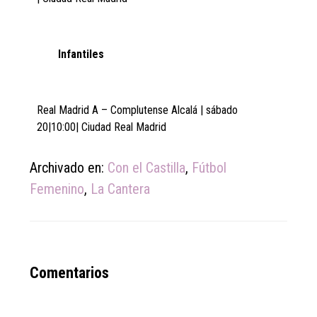
Infantiles
Real Madrid A – Complutense Alcalá | sábado
20|10:00| Ciudad Real Madrid
Archivado en:
Con el Castilla
,
Fútbol
Femenino
,
La Cantera
Reader
Comentarios
Interactions