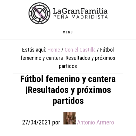
Skip
Skip
Skip
to
to
to
main
primary
footer
content
sidebar
MENU
Estás aquí:
Home
/
Con el Castilla
/
Fútbol
femenino y cantera |Resultados y próximos
partidos
Fútbol femenino y cantera
|Resultados y próximos
partidos
27/04/2021
por
Antonio Armero