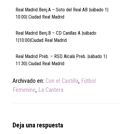
Real Madrid Benj.A – Soto del Real AB |sábado 1|
10:00| Ciudad Real Madrid
Real Madrid Benj.B – CD Canillas A |sábado
1|10:00|Ciudad Real Madrid
Real Madrid Preb. – RSD Alcalá Preb. |sábado 1|
11:30| Ciudad Real Madrid
Archivado en:
Con el Castilla
,
Fútbol
Femenino
,
La Cantera
Reader
Deja una respuesta