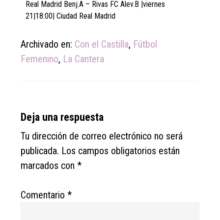
Real Madrid Benj.A – Rivas FC Alev.B |viernes
21|18:00| Ciudad Real Madrid
Archivado en:
Con el Castilla
,
Fútbol
Femenino
,
La Cantera
Reader
Deja una respuesta
Interactions
Tu dirección de correo electrónico no será
publicada.
Los campos obligatorios están
marcados con
*
Comentario
*