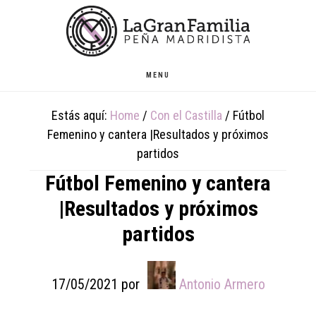
Skip
Skip
Skip
to
to
to
main
primary
footer
content
sidebar
MENU
Estás aquí:
Home
/
Con el Castilla
/
Fútbol
Femenino y cantera |Resultados y próximos
partidos
Fútbol Femenino y cantera
|Resultados y próximos
partidos
17/05/2021
por
Antonio Armero