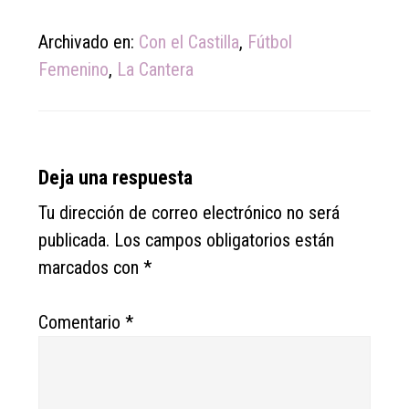
Archivado en:
Con el Castilla
,
Fútbol
Femenino
,
La Cantera
Reader
Deja una respuesta
Interactions
Tu dirección de correo electrónico no será
publicada.
Los campos obligatorios están
marcados con
*
Comentario
*