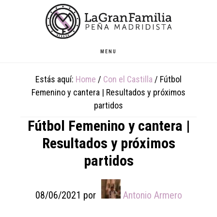
Skip
Skip
Skip
to
to
to
main
primary
footer
content
sidebar
MENU
Estás aquí:
Home
/
Con el Castilla
/
Fútbol
Femenino y cantera | Resultados y próximos
partidos
Fútbol Femenino y cantera |
Resultados y próximos
partidos
08/06/2021
por
Antonio Armero