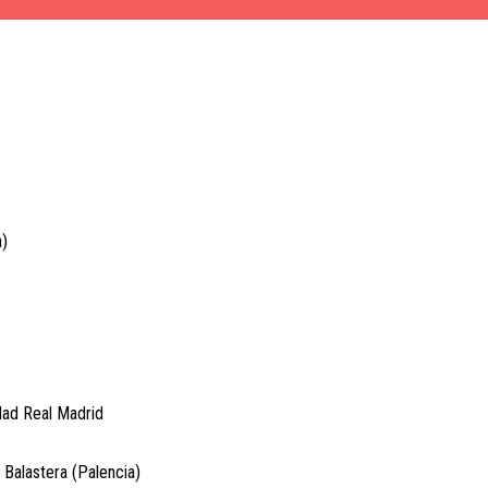
a)
dad Real Madrid
 Balastera (Palencia)