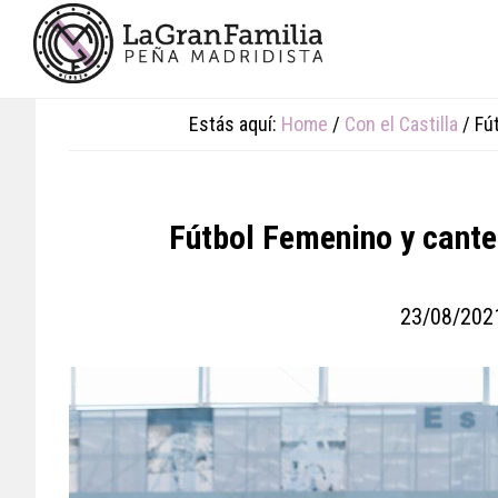
Skip
Skip
Skip
to
to
to
main
primary
footer
content
sidebar
Estás aquí:
Home
/
Con el Castilla
/
Fút
Fútbol Femenino y cante
23/08/202