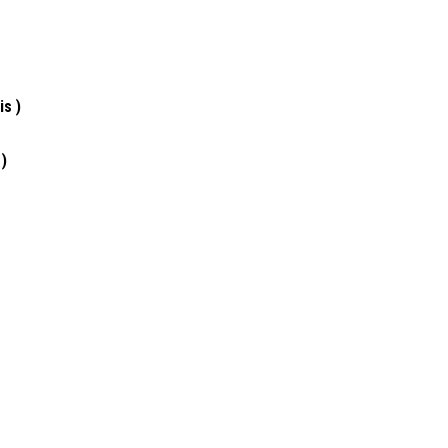
is )
)