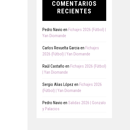
COMENTARIOS
RECIENTES
Pedro Navio
en
Fichajes 2026 (Fútbol) |
Yan Diomande
Carlos Revuelta Garcia
en
Fichajes
2026 (Fútbol) | Yan Diomande
Raúl Castaño
en
Fichajes 2026 (Fútbol)
| Yan Diomande
Sergio Alias López
en
Fichajes 2026
(Fútbol) | Yan Diomande
Pedro Navio
en
Salidas 2026 | Gonzalo
y Palacios