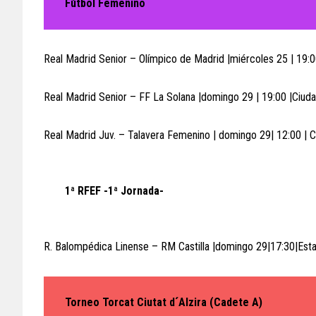
Fútbol Femenino
Real Madrid Senior – Olímpico de Madrid |miércoles 25 | 19:0
Real Madrid Senior – FF La Solana |domingo 29 | 19:00 |Ciud
Real Madrid Juv. – Talavera Femenino | domingo 29| 12:00 | 
1ª RFEF -1ª Jornada-
R. Balompédica Linense – RM Castilla |domingo 29|17:30|Esta
Torneo Torcat Ciutat d´Alzira (Cadete A)