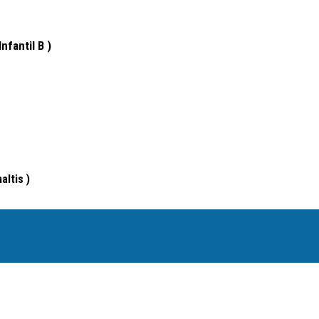
nfantil B )
ltis )