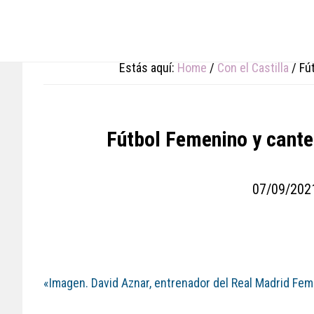
Skip
Skip
Skip
to
to
to
main
primary
footer
content
sidebar
Estás aquí:
Home
/
Con el Castilla
/
Fút
Fútbol Femenino y cante
07/09/202
«Imagen. David Aznar, entrenador del Real Madrid Fe