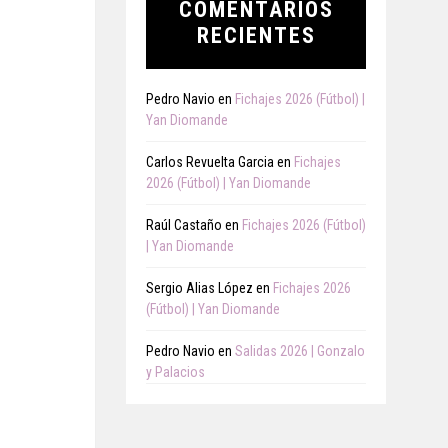
COMENTARIOS
RECIENTES
Pedro Navio
en
Fichajes 2026 (Fútbol) |
Yan Diomande
Carlos Revuelta Garcia
en
Fichajes
2026 (Fútbol) | Yan Diomande
Raúl Castaño
en
Fichajes 2026 (Fútbol)
| Yan Diomande
Sergio Alias López
en
Fichajes 2026
(Fútbol) | Yan Diomande
Pedro Navio
en
Salidas 2026 | Gonzalo
y Palacios