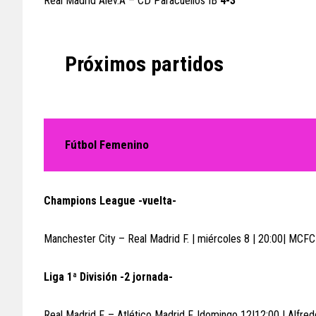
Real Madrid Alev.A – CD Paracuellos IB
4-3
Próximos partidos
Fútbol Femenino
Champions League -vuelta-
Manchester City – Real Madrid F. | miércoles 8 | 20:00| MC
Liga 1ª División -2 jornada-
Real Madrid F. – Atlético Madrid F. |domingo 12|12:00 | Alfre