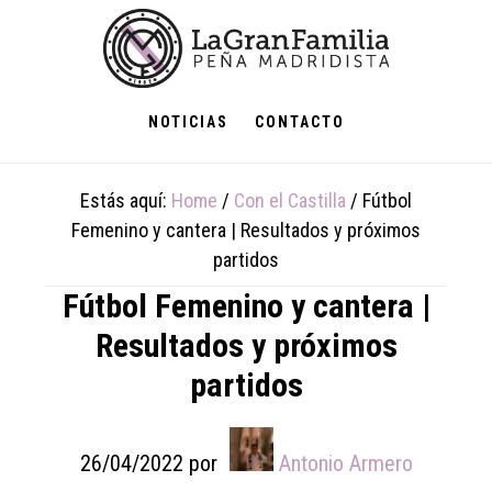
Skip
Skip
Skip
to
to
to
main
primary
footer
content
sidebar
NOTICIAS
CONTACTO
Estás aquí:
Home
/
Con el Castilla
/
Fútbol
Femenino y cantera | Resultados y próximos
partidos
Fútbol Femenino y cantera |
Resultados y próximos
partidos
26/04/2022
por
Antonio Armero