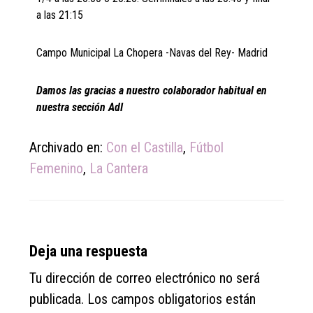
a las 21:15
Campo Municipal La Chopera -Navas del Rey- Madrid
Damos las gracias a nuestro colaborador habitual en
nuestra sección AdI
Archivado en:
Con el Castilla
,
Fútbol
Femenino
,
La Cantera
Reader
Deja una respuesta
Interactions
Tu dirección de correo electrónico no será
publicada.
Los campos obligatorios están