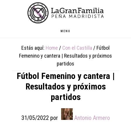
Skip
Skip
Skip
to
to
to
main
primary
footer
content
sidebar
MENU
Estás aquí:
Home
/
Con el Castilla
/
Fútbol
Femenino y cantera | Resultados y próximos
partidos
Fútbol Femenino y cantera |
Resultados y próximos
partidos
31/05/2022
por
Antonio Armero