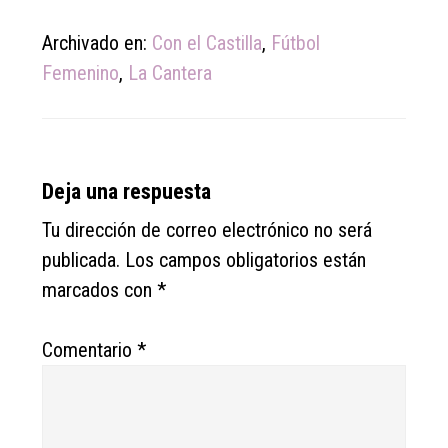
Archivado en:
Con el Castilla
,
Fútbol
Femenino
,
La Cantera
Reader
Deja una respuesta
Interactions
Tu dirección de correo electrónico no será
publicada.
Los campos obligatorios están
marcados con
*
Comentario
*