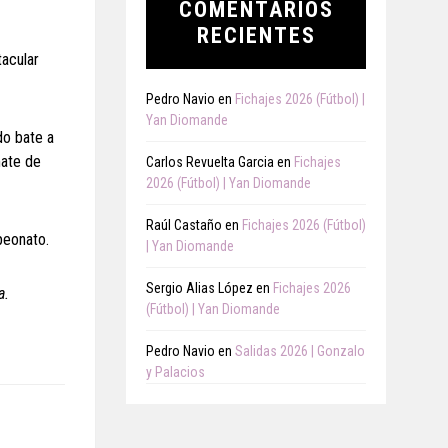
COMENTARIOS
RECIENTES
tacular
Pedro Navio
en
Fichajes 2026 (Fútbol) |
Yan Diomande
do bate a
mate de
Carlos Revuelta Garcia
en
Fichajes
2026 (Fútbol) | Yan Diomande
Raúl Castaño
en
Fichajes 2026 (Fútbol)
peonato.
| Yan Diomande
Sergio Alias López
en
Fichajes 2026
a.
(Fútbol) | Yan Diomande
Pedro Navio
en
Salidas 2026 | Gonzalo
y Palacios