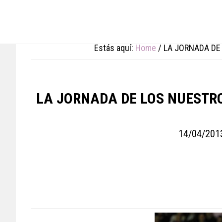
Skip
Skip
Skip
to
to
to
main
primary
footer
content
sidebar
Estás aquí:
Home
/
LA JORNADA DE 
LA JORNADA DE LOS NUESTRO
14/04/201