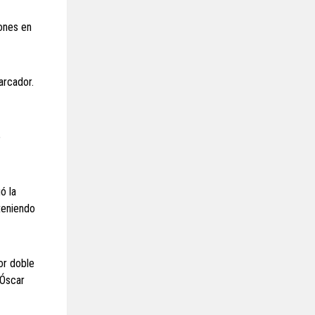
iones en
arcador.
o
ó la
 teniendo
or doble
 Óscar