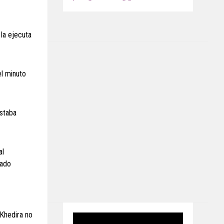
 la ejecuta
el minuto
estaba
al
iado
Khedira no