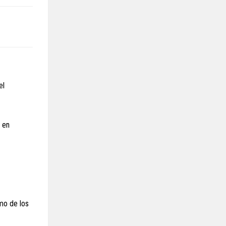
el
á en
tmo de los