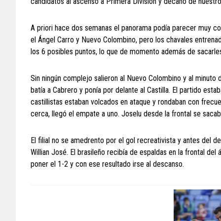
candidatos al ascenso a Primera División y decano de nuestro 
A priori hace dos semanas el panorama podía parecer muy co
el Ángel Carro y Nuevo Colombino, pero los chavales entren
los 6 posibles puntos, lo que de momento además de sacarles
Sin ningún complejo salieron al Nuevo Colombino y al minuto d
batía a Cabrero y ponía por delante al Castilla. El partido es
castillistas estaban volcados en ataque y rondaban con frecue
cerca, llegó el empate a uno. Joselu desde la frontal se sac
El filial no se amedrento por el gol recreativista y antes del
Willian José. El brasileño recibía de espaldas en la frontal del
poner el 1-2 y con ese resultado irse al descanso.