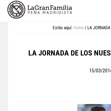
Skip
Skip
Skip
to
to
to
main
primary
footer
content
sidebar
Estás aquí:
Home
/
LA JORNADA 
LA JORNADA DE LOS NUES
15/03/201