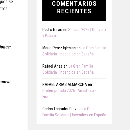
ngues se
COMENTARIOS
 tres
RECIENTES
Pedro Navio
en
Salidas 2026 | Gonzalo
y Palacios
iones:
Mario Pérez Iglesias
en
La Gran Familia
Solidaria | Incendios en España
Rafael Arias
en
La Gran Familia
Solidaria | Incendios en España
iones:
RAFAEL ARIAS ALMARCHA
en
Pretemporada 2026 | Amistoso -
Fiorentina-
Carlos Labrador Diaz
en
La Gran
Familia Solidaria | Incendios en España