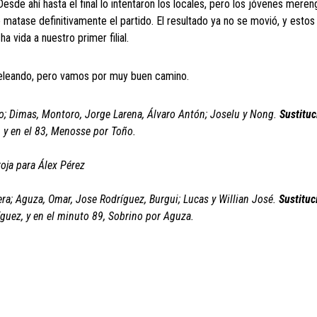
Desde ahí hasta el final lo intentaron los locales, pero los jóvenes mere
 matase definitivamente el partido. El resultado ya no se movió, y estos
vida a nuestro primer filial.
peleando, pero vamos por muy buen camino.
oño; Dimas, Montoro, Jorge Larena, Álvaro Antón; Joselu y Nong.
Sustituc
 y en el 83, Menosse por Toño.
roja para Álex Pérez
era; Aguza, Omar, Jose Rodríguez, Burgui; Lucas y Willian José.
Sustituc
guez, y en el minuto 89, Sobrino por Aguza.