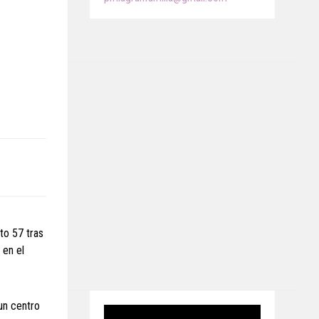
to 57 tras
 en el
un centro