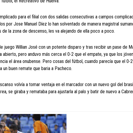
fútbol, el Recreativo de Huelva.
mplicado para el filial con dos salidas consecutivas a campos complic
ados por Jose Manuel Díez lo han solventado de manera magistral suman
 de la zona de descenso, les va alejando de ella poco a poco.
e juego Willian José con un potente disparo y tras recibir un pase de M
taba abierto, pero anduvo más cerca el 0-2 que el empate, ya que los jóve
ncia el área onubense. Pero cosas del fútbol, cuando parecía que el 0-
aba un buen remate que baria a Pacheco.
 descanso volvía a tomar ventaja en el marcador con un nuevo gol del bras
 área, se giraba y remataba para ajustarla al palo y batir de nuevo a Cabre