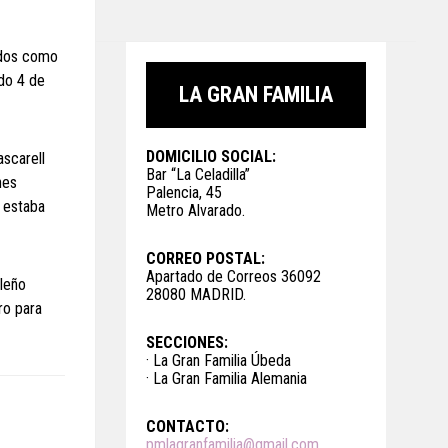
ados como
do 4 de
LA GRAN FAMILIA
DOMICILIO SOCIAL:
ascarell
Bar “La Celadilla”
nes
Palencia, 45
2 estaba
Metro Alvarado.
CORREO POSTAL:
Apartado de Correos 36092
ileño
28080 MADRID.
ro para
SECCIONES:
· La Gran Familia Úbeda
· La Gran Familia Alemania
CONTACTO:
pmlagranfamilia@gmail.com