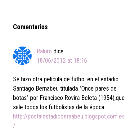
Reader
Comentarios
Interactions
Raluro
dice
18/06/2012 at 18:16
Se hizo otra película de fútbol en el estadio
Santiago Bernabeu titulada "Once pares de
botas" por Francisco Rovira Beleta (1954),que
sale todos los futbolistas de la época.
http://postalestadiobernabeu.blogspot.com.es
/