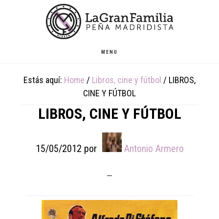
Skip
Skip
Skip
to
to
to
main
primary
footer
content
sidebar
MENU
Estás aquí:
Home
/
Libros, cine y fútbol
/
LIBROS,
CINE Y FÚTBOL
LIBROS, CINE Y FÚTBOL
15/05/2012
por
Antonio Armero