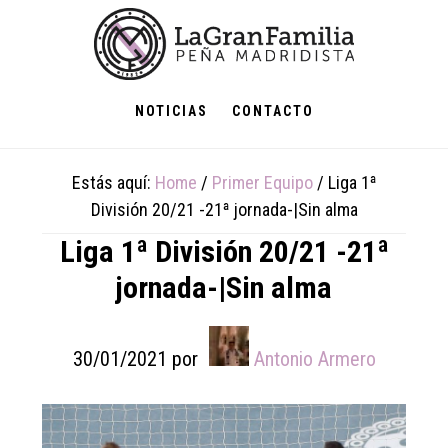
Skip
Skip
Skip
to
to
to
main
primary
footer
content
sidebar
NOTICIAS
CONTACTO
Estás aquí:
Home
/
Primer Equipo
/
Liga 1ª
División 20/21 -21ª jornada-|Sin alma
Liga 1ª División 20/21 -21ª
jornada-|Sin alma
30/01/2021
por
Antonio Armero