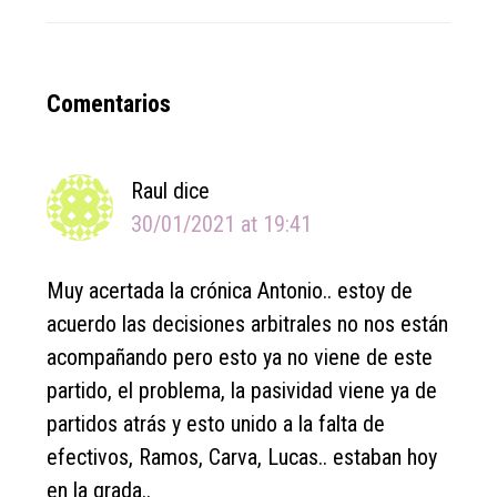
Reader
Comentarios
Interactions
Raul
dice
30/01/2021 at 19:41
Muy acertada la crónica Antonio.. estoy de
acuerdo las decisiones arbitrales no nos están
acompañando pero esto ya no viene de este
partido, el problema, la pasividad viene ya de
partidos atrás y esto unido a la falta de
efectivos, Ramos, Carva, Lucas.. estaban hoy
en la grada..