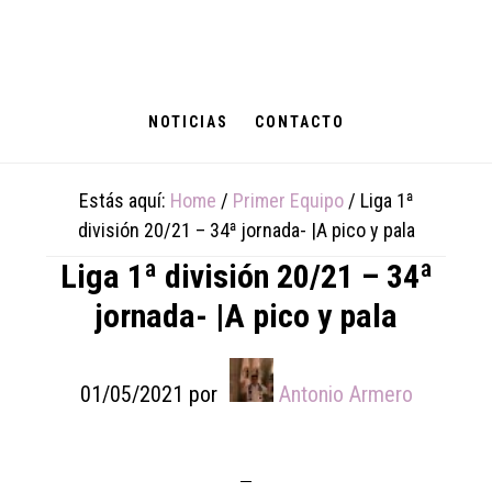
Skip
Skip
Skip
to
to
to
main
primary
footer
content
sidebar
NOTICIAS
CONTACTO
Estás aquí:
Home
/
Primer Equipo
/
Liga 1ª
división 20/21 – 34ª jornada- |A pico y pala
Liga 1ª división 20/21 – 34ª
jornada- |A pico y pala
01/05/2021
por
Antonio Armero