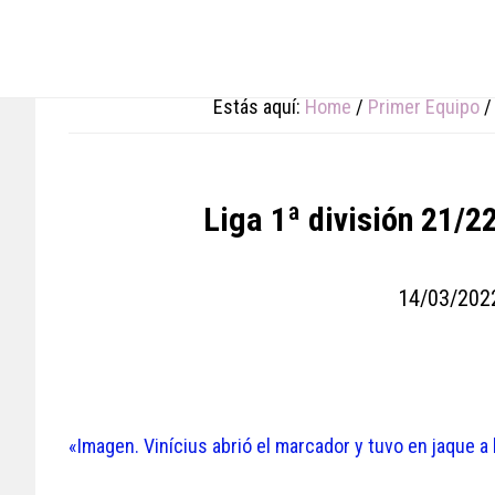
Skip
Skip
Skip
to
to
to
main
primary
footer
content
sidebar
Estás aquí:
Home
/
Primer Equipo
/
Liga 1ª división 21/2
14/03/202
«Imagen. Vinícius abrió el marcador y tuvo en jaque a