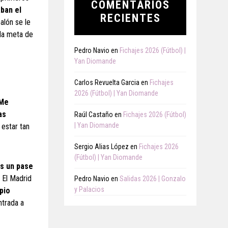
COMENTARIOS
aban el
RECIENTES
alón se le
 la meta de
Pedro Navio
en
Fichajes 2026 (Fútbol) |
Yan Diomande
Carlos Revuelta Garcia
en
Fichajes
2026 (Fútbol) | Yan Diomande
 Me
as
Raúl Castaño
en
Fichajes 2026 (Fútbol)
| Yan Diomande
 estar tan
Sergio Alias López
en
Fichajes 2026
(Fútbol) | Yan Diomande
as un pase
. El Madrid
Pedro Navio
en
Salidas 2026 | Gonzalo
y Palacios
pio
ntrada a