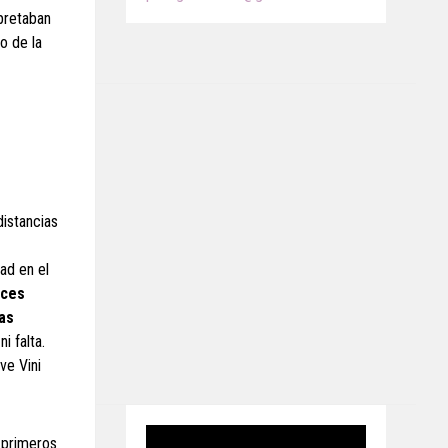
pretaban
o de la
distancias
ad en el
eces
las
i falta.
 ve Vini
s primeros