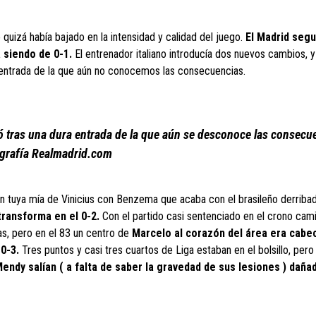
 quizá había bajado en la intensidad y calidad del juego.
El Madrid segu
a siendo de 0-1.
El entrenador italiano introducía dos nuevos cambios, 
 entrada de la que aún no conocemos las consecuencias.
ró tras una dura entrada de la que aún se desconoce las consecu
grafía Realmadrid.com
un tuya mía de Vinicius con Benzema que acaba con el brasileño derriba
ransforma en el 0-2.
Con el partido casi sentenciado en el crono cam
as, pero en el 83 un centro de
Marcelo al corazón del área era cabe
0-3.
Tres puntos y casi tres cuartos de Liga estaban en el bolsillo, pero
ndy salían ( a falta de saber la gravedad de sus lesiones ) daña