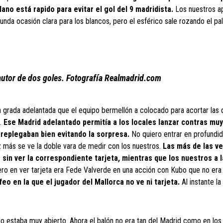
lano está rapido para evitar el gol del 9 madridista.
Los nuestros a
da ocasión clara para los blancos, pero el esférico sale rozando el pal
autor de dos goles. Fotografía Realmadrid.com
 grada adelantada que el equipo bermellón a colocado para acortar las 
.
Ese Madrid adelantado permitía a los locales lanzar contras muy
eplegaban bien evitando la sorpresa.
No quiero entrar en profundid
z más se ve la doble vara de medir con los nuestros.
Las más de las v
 sin ver la correspondiente tarjeta, mientras que los nuestros a 
ro en ver tarjeta era Fede Valverde en una acción con Kubo que no era n
eo en la que el jugador del Mallorca no ve ni tarjeta.
Al instante la
do estaba muy abierto. Ahora el balón no era tan del Madrid como en lo