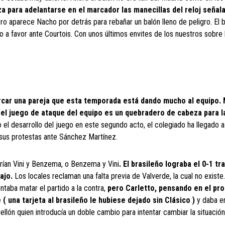
aza para adelantarse en el marcador las manecillas del reloj señal
ro aparece Nacho por detrás para rebañar un balón lleno de peligro. El b
o a favor ante Courtois. Con unos últimos envites de los nuestros sobre
arcar una pareja que esta temporada está dando mucho al equipo.
 el juego de ataque del equipo es un quebradero de cabeza para l
el desarrollo del juego en este segundo acto, el colegiado ha llegado a
r sus protestas ante Sánchez Martínez.
rían Vini y Benzema, o Benzema y Vini
. El brasileño lograba el 0-1 tr
bajo.
Los locales reclaman una falta previa de Valverde, la cual no existe
ntaba matar el partido a la contra,
pero Carletto, pensando en el pro
 ( una tarjeta al brasileño le hubiese dejado sin Clásico )
y daba e
lón quien introducía un doble cambio para intentar cambiar la situación