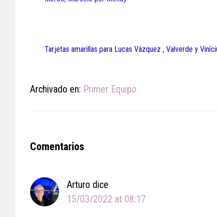
Tarjetas amarillas para Lucas Vázquez , Valverde y Viníci
Archivado en:
Primer Equipo
Reader
Comentarios
Interactions
Arturo
dice
15/03/2022 at 08:17