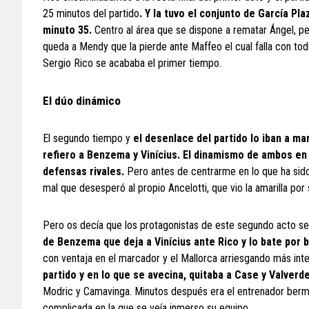
25 minutos del partido
. Y la tuvo el conjunto de García Pl
minuto 35.
Centro al área que se dispone a rematar Ángel, pe
queda a Mendy que la pierde ante Maffeo el cual falla con tod
Sergio Rico se acababa el primer tiempo.
El dúo dinámico
El segundo tiempo y
el desenlace del partido lo iban a m
refiero a Benzema y Vinícius. El dinamismo de ambos en
defensas rivales.
Pero antes de centrarme en lo que ha sido 
mal que desesperó al propio Ancelotti, que vio la amarilla po
Pero os decía que los protagonistas de este segundo acto se
de Benzema que deja a Vinícius ante Rico y lo bate por 
con ventaja en el marcador y el Mallorca arriesgando más inte
partido y en lo que se avecina, quitaba a Case y Valverde
Modric y Camavinga. Minutos después era el entrenador bermel
complicada en la que se veía inmerso su equipo.