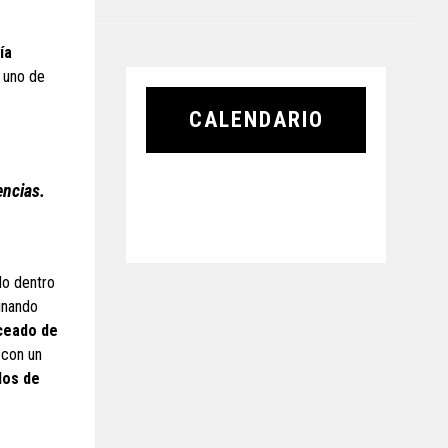
ía
y uno de
CALENDARIO
encias.
do dentro
inando
ceado de
 con un
dos de