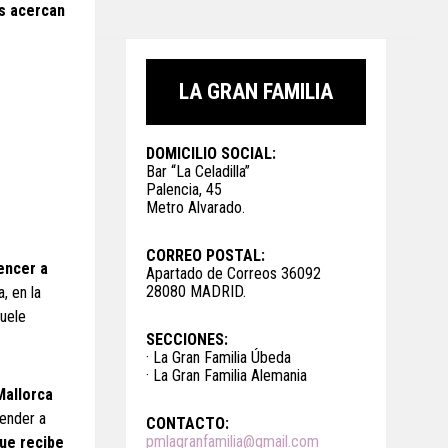
os acercan
LA GRAN FAMILIA
DOMICILIO SOCIAL:
Bar “La Celadilla”
Palencia, 45
Metro Alvarado.
CORREO POSTAL:
encer a
Apartado de Correos 36092
28080 MADRID.
, en la
suele
SECCIONES:
· La Gran Familia Úbeda
· La Gran Familia Alemania
Mallorca
render a
CONTACTO:
pmlagranfamilia@gmail.com
ue recibe