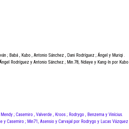
liván ; Babá , Kubo , Antonio Sánchez , Dani Rodríguez ; Ángel y Muriqi .
 Ángel Rodríguez y Antonio Sánchez ; Min.78, Ndiaye y Kang-In por Kubo
 Mendy ; Casemiro , Valverde , Kroos ; Rodrygo , Benzema y Vinícius.
e y Casemiro ; Min71, Asensio y Carvajal por Rodrygo y Lucas Vázquez 