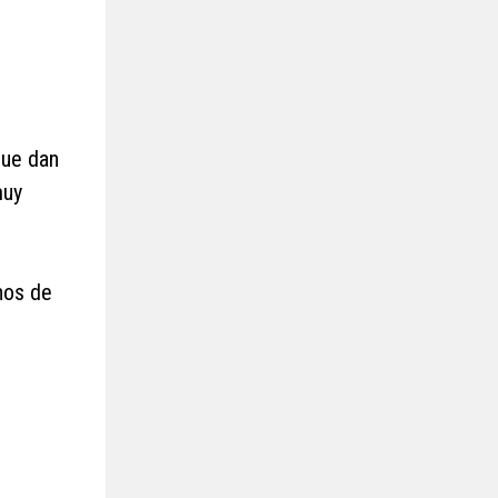
que dan
muy
unos de