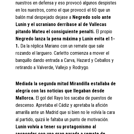
nuestros en defensa y eso provocó algunos despistes
en los nuestros, como el que provocó el 60 que un
balón mal despejado dejase a
Negredo solo ante
Lunin y el ucraniano derribase al de Vallecas
pitando Mateu el consiguiente penalti.
El propio
Negredo lanza la pena máxima y Lunin evita el 1-
1.
Da la réplica Mariano con un remate que sale
rozando el larguero. Carletto comienza a mover el
banquillo dando entrada a Carva, Hazard y Ceballos y
retirando a Valverde, Vallejo y Rodrygo.
Mediada la segunda mitad
Mirandilla estallaba de
alegría con las noticias que llegaban desde
Mallorca.
El gol del Rayo los sacaba de puestos de
descenso. Apretaba el Cádiz y apretaba la afición
amarilla ante un Madrid que si bien no le volvía la cara
al partido, quizá le faltaba un punto de motivación.
Lunin volvía a tener su protagonismo al
responder con una gran parada a remate de