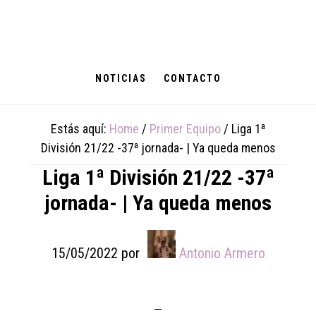
Skip
Skip
Skip
to
to
to
main
primary
footer
content
sidebar
NOTICIAS
CONTACTO
Estás aquí:
Home
/
Primer Equipo
/
Liga 1ª
División 21/22 -37ª jornada- | Ya queda menos
Liga 1ª División 21/22 -37ª
jornada- | Ya queda menos
15/05/2022
por
Antonio Armero