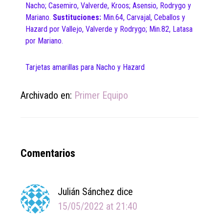
Nacho; Casemiro, Valverde, Kroos; Asensio, Rodrygo y
Mariano.
Sustituciones:
Min.64, Carvajal, Ceballos y
Hazard por Vallejo, Valverde y Rodrygo; Min.82, Latasa
por Mariano.
Tarjetas amarillas para Nacho y Hazard
Archivado en:
Primer Equipo
Reader
Comentarios
Interactions
Julián Sánchez
dice
15/05/2022 at 21:40