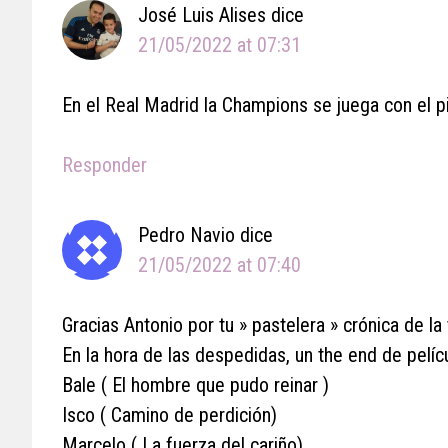
José Luis Alises
dice
21/05/2022 at 07:31
En el Real Madrid la Champions se juega con el pin
Responder
Pedro Navio
dice
21/05/2022 at 07:40
Gracias Antonio por tu » pastelera » crónica de la
En la hora de las despedidas, un the end de pelícu
Bale ( El hombre que pudo reinar )
Isco ( Camino de perdición)
Marcelo ( La fuerza del cariño)