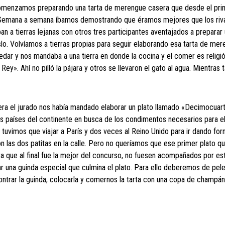
uí comenzamos preparando una tarta de merengue casera que desde el pri
. Semana a semana íbamos demostrando que éramos mejores que los riv
n a tierras lejanas con otros tres participantes aventajados a preparar 
. Volvíamos a tierras propias para seguir elaborando esa tarta de me
redar y nos mandaba a una tierra en donde la cocina y el comer es relig
». Ahí no pilló la pájara y otros se llevaron el gato al agua. Mientras t
era el jurado nos había mandado elaborar un plato llamado «Decimocuart
os países del continente en busca de los condimentos necesarios para e
 tuvimos que viajar a París y dos veces al Reino Unido para ir dando for
n las dos patitas en la calle. Pero no queríamos que ese primer plato q
a que al final fue la mejor del concurso, no fuesen acompañados por es
ar una guinda especial que culmina el plato. Para ello deberemos de pel
ntrar la guinda, colocarla y comernos la tarta con una copa de champán