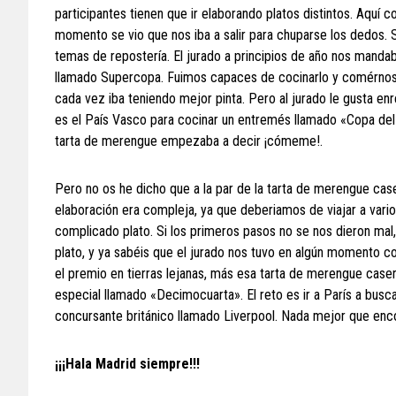
participantes tienen que ir elaborando platos distintos. Aq
momento se vio que nos iba a salir para chuparse los dedos
temas de repostería. El jurado a principios de año nos mandaba
llamado Supercopa. Fuimos capaces de cocinarlo y comérnoslo
cada vez iba teniendo mejor pinta. Pero al jurado le gusta en
es el País Vasco para cocinar un entremés llamado «Copa del Rey
tarta de merengue empezaba a decir ¡cómeme!.
Pero no os he dicho que a la par de la tarta de merengue cas
elaboración era compleja, ya que deberiamos de viajar a vari
complicado plato. Si los primeros pasos no se nos dieron mal,
plato, y ya sabéis que el jurado nos tuvo en algún momento co
el premio en tierras lejanas, más esa tarta de merengue caser
especial llamado «Decimocuarta». El reto es ir a París a busc
concursante británico llamado Liverpool. Nada mejor que enco
¡¡¡Hala Madrid siempre!!!