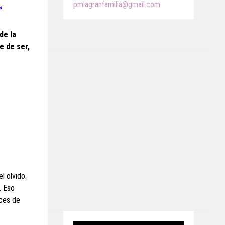
pmlagranfamilia@gmail.com
»
de la
e de ser,
l olvido.
. Eso
nces de