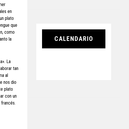
mer
ales en
un plato
rengue que
ión, como
CALENDARIO
anto la
a». La
laborar tan
ma al
ue nos dio
te plato
ear con un
 francés.