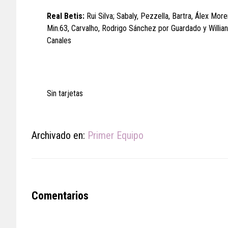
Real Betis:
Rui Silva; Sabaly, Pezzella, Bartra, Álex More
Min.63, Carvalho, Rodrigo Sánchez por Guardado y Willian 
Canales
Sin tarjetas
Archivado en:
Primer Equipo
Reader
Comentarios
Interactions