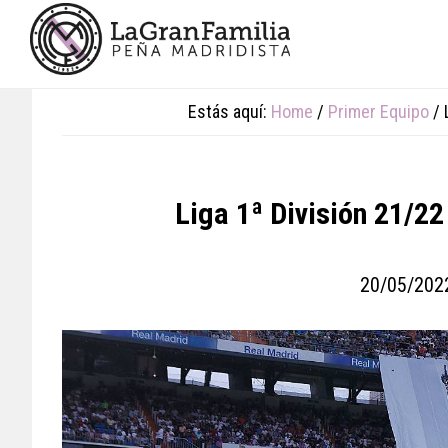
Skip
Skip
Skip
to
to
to
main
primary
footer
content
sidebar
Estás aquí:
Home
/
Primer Equipo
/
L
Liga 1ª División 21/22
20/05/202