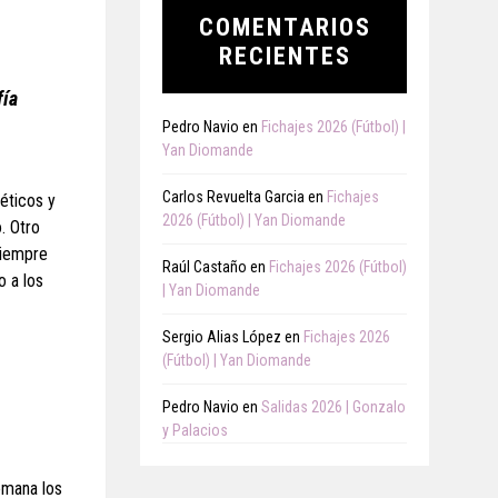
COMENTARIOS
RECIENTES
fía
Pedro Navio
en
Fichajes 2026 (Fútbol) |
Yan Diomande
Carlos Revuelta Garcia
en
Fichajes
éticos y
2026 (Fútbol) | Yan Diomande
. Otro
siempre
Raúl Castaño
en
Fichajes 2026 (Fútbol)
 a los
| Yan Diomande
Sergio Alias López
en
Fichajes 2026
(Fútbol) | Yan Diomande
Pedro Navio
en
Salidas 2026 | Gonzalo
y Palacios
emana los