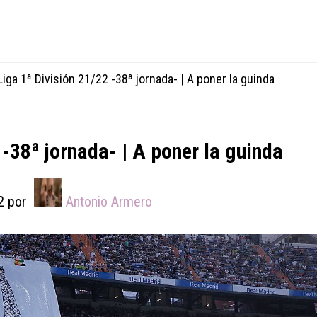
iga 1ª División 21/22 -38ª jornada- | A poner la guinda
 -38ª jornada- | A poner la guinda
2
por
Antonio Armero