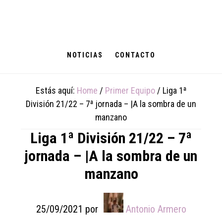
Skip
Skip
Skip
to
to
to
main
primary
footer
content
sidebar
NOTICIAS
CONTACTO
Estás aquí:
Home
/
Primer Equipo
/
Liga 1ª
División 21/22 – 7ª jornada – |A la sombra de un
manzano
Liga 1ª División 21/22 – 7ª
jornada – |A la sombra de un
manzano
25/09/2021
por
Antonio Armero