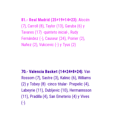
81.- Real Madrid (25+19+14+23):
Alocén
(7), Carroll (8), Taylor (13), Garuba (6) y
Tavares (17) -quinteto inicial-, Rudy
Fernández (-), Causeur (24), Poirier (2),
Nuñez (2), Vukcevic (-) y Tyus (2)
70.- Valencia Basket (14+24+8+24):
Van
Rossom (7), Sastre (3), Kalinic (6), Williams
(2) y Tobey (8) -cinco titular- Prepelic (4),
Labeyrie (11), Dubljevic (10), Hermannsson
(11), Pradilla (4), San Emeterio (4) y Vives
(-).