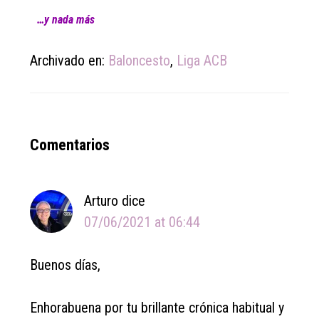
…y nada más
Archivado en:
Baloncesto
,
Liga ACB
Reader
Comentarios
Interactions
Arturo
dice
07/06/2021 at 06:44
Buenos días,
Enhorabuena por tu brillante crónica habitual y