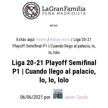
Skip
Skip
Skip
to
to
to
main
primary
footer
content
sidebar
MENU
Estás aquí:
Home
/
Baloncesto
/
Liga 20-21
Playoff Semifinal P1 | Cuando llego al palacio, lo,
lo, lolo
Liga 20-21 Playoff Semifinal
P1 | Cuando llego al palacio,
lo, lo, lolo
06/06/2021
por
Javier Gordo