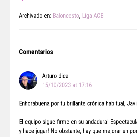
Archivado en:
Baloncesto
,
Liga ACB
Reader
Comentarios
Interactions
Arturo
dice
15/10/2023 at 17:16
Enhorabuena por tu brillante crónica habitual, Javi
El equipo sigue firme en su andadura! Espectacula
y hace jugar! No obstante, hay que mejorar un p