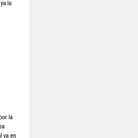
ya lo
por la
sa
l ya en