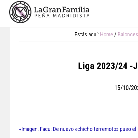
Skip
Skip
Skip
to
to
to
main
primary
footer
content
sidebar
Estás aquí:
Home
/
Balonces
Liga 2023/24 -J
15/10/20
«Imagen. Facu: De nuevo «chicho terremoto» puso el ri