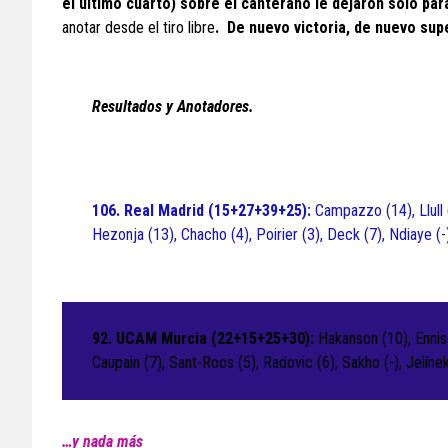
el último cuarto) sobre el canterano le dejaron solo pa
anotar desde el tiro libre
. De nuevo victoria, de nuevo supe
Resultados y Anotadores.
106. Real Madrid (15+27+39+25):
Campazzo (14), Llull 
Hezonja (13), Chacho (4), Poirier (3), Deck (7), Ndiaye (
92. UCAM Murcia (22+15+25+30):
Hakanson (10), Ennis 
Caupain (7), Sant-Roos (5), Radovic (6), Sakho (-), Jelínek 
…y nada más