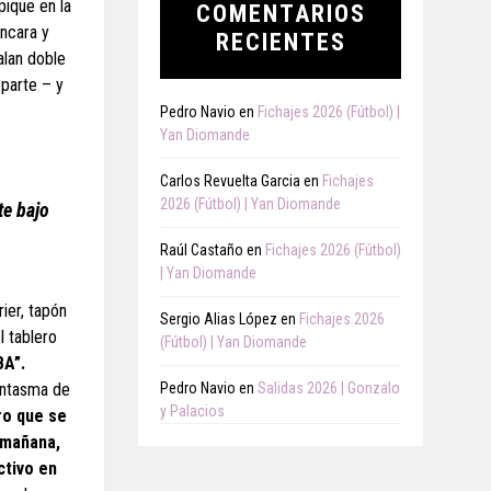
pique en la
COMENTARIOS
encara y
RECIENTES
alan doble
 parte – y
Pedro Navio
en
Fichajes 2026 (Fútbol) |
Yan Diomande
Carlos Revuelta Garcia
en
Fichajes
2026 (Fútbol) | Yan Diomande
te bajo
Raúl Castaño
en
Fichajes 2026 (Fútbol)
| Yan Diomande
ier, tapón
Sergio Alias López
en
Fichajes 2026
l tablero
(Fútbol) | Yan Diomande
BA”.
fantasma de
Pedro Navio
en
Salidas 2026 | Gonzalo
y Palacios
ro que se
 mañana,
ctivo en