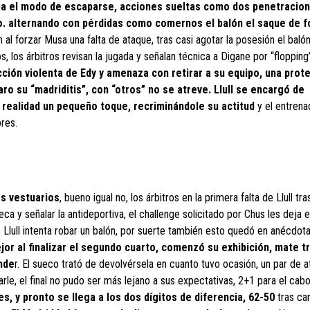
ba el modo de escaparse, acciones sueltas como dos penetracio
vo. alternando con pérdidas como comernos el balón el saque de f
 al forzar Musa una falta de ataque, tras casi agotar la posesión el balón
, los árbitros revisan la jugada y señalan técnica a Digane por “flopping
ción violenta de Edy y amenaza con retirar a su equipo, una prote
ro su “madriditis”, con “otros” no se atreve. Llull se encargó de
 realidad un pequeño toque, recriminándole su actitud
y el entrena
res.
os vestuarios
, bueno igual no, los árbitros en la primera falta de Llull tra
ca y señalar la antideportiva, el challenge solicitado por Chus les deja 
lull intenta robar un balón, por suerte también esto quedó en anécdota
or al finalizar el segundo cuarto, comenzó su exhibición, mate t
nde
r. El sueco trató de devolvérsela en cuanto tuvo ocasión, un par de 
rle, el final no pudo ser más lejano a sus expectativas, 2+1 para el cab
 y pronto se llega a los dos dígitos de diferencia, 62-50
tras ca