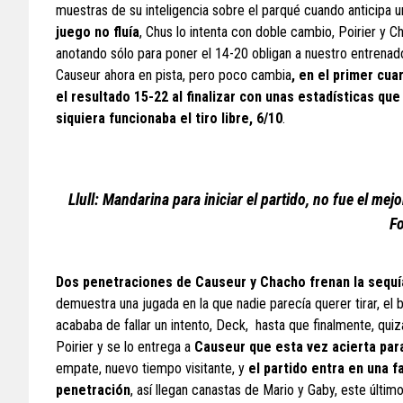
muestras de su inteligencia sobre el parqué cuando anticipa u
juego no fluía
, Chus lo intenta con doble cambio, Poirier y
anotando sólo para poner el 14-20 obligan a nuestro entrenado
Causeur ahora en pista, pero poco cambia
, en el primer cu
el resultado 15-22 al finalizar con unas estadísticas que 
siquiera funcionaba el tiro libre, 6/10
.
Llull: Mandarina para iniciar el partido, no fue el mejo
Fo
Dos penetraciones de Causeur y Chacho frenan la sequía,
demuestra una jugada en la que nadie parecía querer tirar, el 
acababa de fallar un intento, Deck, hasta que finalmente, qui
Poirier y se lo entrega a
Causeur que esta vez acierta para
empate, nuevo tiempo visitante, y
el partido entra en una 
penetración
, así llegan canastas de Mario y Gaby, este últi