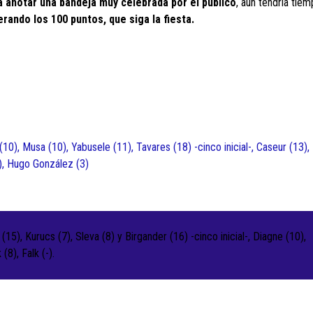
ra anotar una bandeja muy celebrada por el público
, aún tendría tie
rando los 100 puntos, que siga la fiesta.
(10), Musa (10), Yabusele (11), Tavares (18) -cinco inicial-, Caseur (13),
-), Hugo González (3)
(15), Kurucs (7), Sleva (8) y Birgander (16) -cinco inicial-, Diagne (10),
(8), Falk (-).