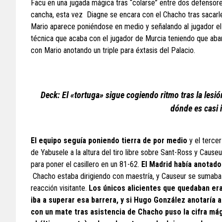
Facu en una jugada mágica tras “colarse” entre dos defensor
cancha, esta vez Diagne se encara con el Chacho tras sacarle 
Mario aparece poniéndose en medio y señalando al jugador el ca
técnica que acaba con el jugador de Murcia teniendo que aband
con Mario anotando un triple para éxtasis del Palacio.
Deck: El «tortuga» sigue cogiendo ritmo tras la les
dónde es casi 
El equipo seguía poniendo tierra de por medio
y el tercer
de Yabusele a la altura del tiro libre sobre Sant-Ross y Causeu
para poner el casillero en un 81-62.
El Madrid había anotado
Chacho estaba dirigiendo con maestría, y Causeur se sumaba a 
reacción visitante.
Los únicos alicientes que quedaban era
iba a superar esa barrera, y si Hugo González anotaría 
con un mate tras asistencia de Chacho puso la cifra mág