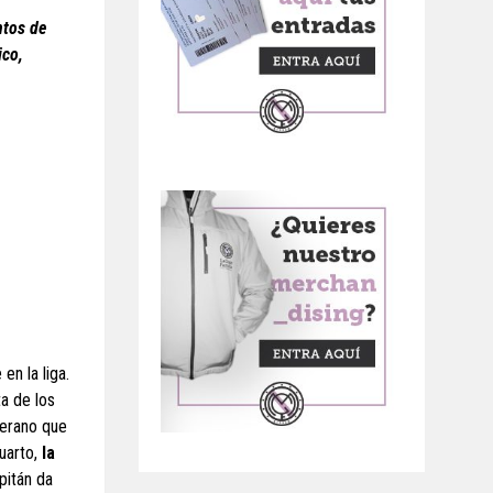
ntos de
ico,
n la liga.
ta de los
terano que
cuarto,
la
pitán da