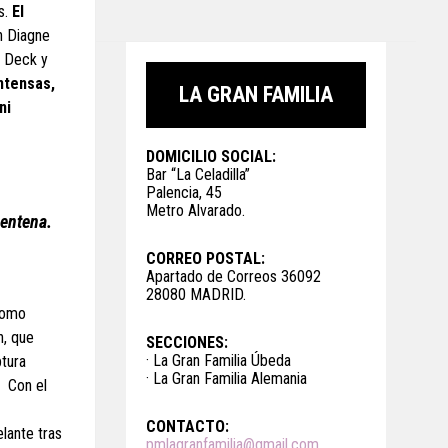
s.
El
n Diagne
, Deck y
ntensas,
LA GRAN FAMILIA
ni
DOMICILIO SOCIAL:
Bar “La Celadilla”
Palencia, 45
Metro Alvarado.
centena.
CORREO POSTAL:
Apartado de Correos 36092
28080 MADRID.
omo
n, que
SECCIONES:
· La Gran Familia Úbeda
ptura
· La Gran Familia Alemania
. Con el
CONTACTO:
lante tras
pmlagranfamilia@gmail.com