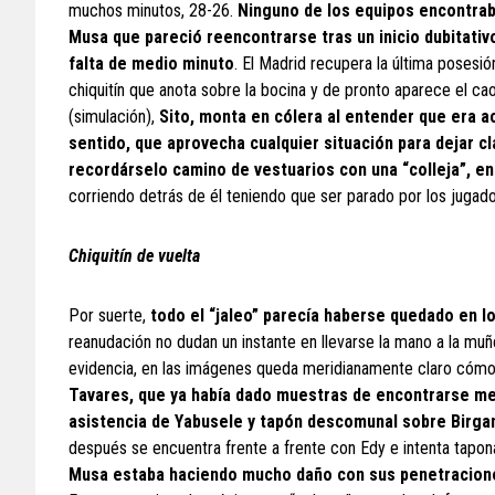
muchos minutos, 28-26.
Ninguno de los equipos encontra
Musa que pareció reencontrarse tras un inicio dubitati
falta de medio minuto
. El Madrid recupera la última posesión
chiquitín que anota sobre la bocina y de pronto aparece el caos
(simulación),
Sito, monta en cólera al entender que era ac
sentido, que aprovecha cualquier situación para dejar cla
recordárselo camino de vestuarios con una “colleja”, en
corriendo detrás de él teniendo que ser parado por los jugado
Chiquitín de vuelta
Por suerte,
todo el “jaleo” parecía haberse quedado en l
reanudación no dudan un instante en llevarse la mano a la muñe
evidencia, en las imágenes queda meridianamente claro cómo L
Tavares, que ya había dado muestras de encontrarse mej
asistencia de Yabusele y tapón descomunal sobre Birga
después se encuentra frente a frente con Edy e intenta tapona
Musa estaba haciendo mucho daño con sus penetraciones,