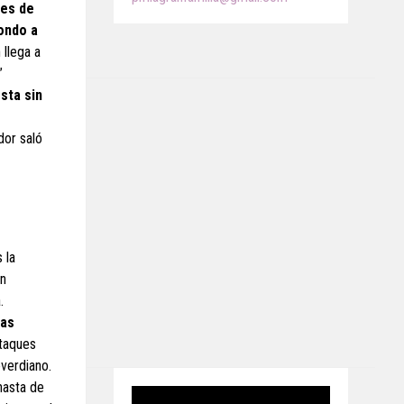
nes de
ondo a
 llega a
”
sta sin
dor saló
s la
en
.
ras
ataques
overdiano.
nasta de