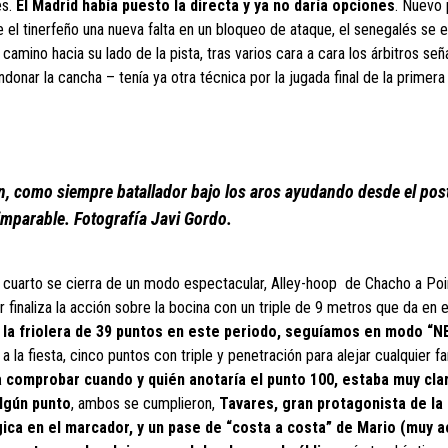
es.
El Madrid había puesto la directa y ya no daría opciones
. Nuevo 
el tinerfeño una nueva falta en un bloqueo de ataque, el senegalés se 
mino hacia su lado de la pista, tras varios cara a cara los árbitros señ
onar la cancha – tenía ya otra técnica por la jugada final de la primera
ión, como siempre batallador bajo los aros ayudando desde el pos
imparable. Fotografía Javi Gordo.
 cuarto se cierra de un modo espectacular, Alley-hoop de Chacho a Poir
r finaliza la acción sobre la bocina con un triple de 9 metros que da en e
 la friolera de 39 puntos en este periodo, seguíamos en modo “N
la fiesta, cinco puntos con triple y penetración para alejar cualquier 
 comprobar cuando y quién anotaría el punto 100, estaba muy cla
algún punto
, ambos se cumplieron,
Tavares, gran protagonista de la
ica en el marcador, y un pase de “costa a costa” de Mario (muy a