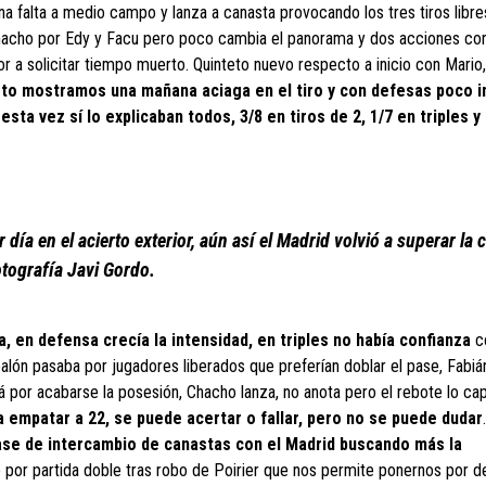
na falta a medio campo y lanza a canasta provocando los tres tiros libre
 Chacho por Edy y Facu pero poco cambia el panorama y dos acciones co
r a solicitar tiempo muerto. Quinteto nuevo respecto a inicio con Mario
arto mostramos una mañana aciaga en el tiro y con defesas poco i
esta vez sí lo explicaban todos, 3/8 en tiros de 2, 1/7 en triples y 
r día en el acierto exterior, aún así el Madrid volvió a superar la 
tografía Javi Gordo.
 en defensa crecía la intensidad, en triples no había confianza
c
balón pasaba por jugadores liberados que preferían doblar el pase, Fabiá
zá por acabarse la posesión, Chacho lanza, no anota pero el rebote lo ca
 empatar a 22, se puede acertar o fallar, pero no se puede dudar
fase de intercambio de canastas con el Madrid buscando más la
mo por partida doble tras robo de Poirier que nos permite ponernos por de