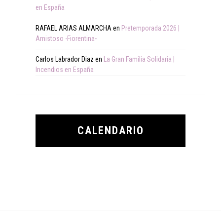
en España
RAFAEL ARIAS ALMARCHA
en
Pretemporada 2026 |
Amistoso -Fiorentina-
Carlos Labrador Diaz
en
La Gran Familia Solidaria |
Incendios en España
CALENDARIO
Footer