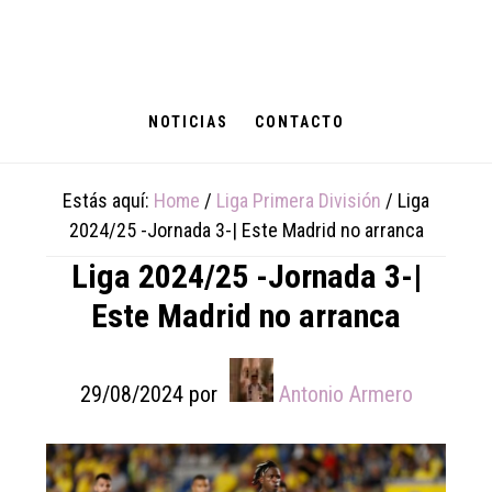
Skip
Skip
Skip
to
to
to
main
primary
footer
content
sidebar
NOTICIAS
CONTACTO
Estás aquí:
Home
/
Liga Primera División
/
Liga
2024/25 -Jornada 3-| Este Madrid no arranca
Liga 2024/25 -Jornada 3-|
Este Madrid no arranca
29/08/2024
por
Antonio Armero