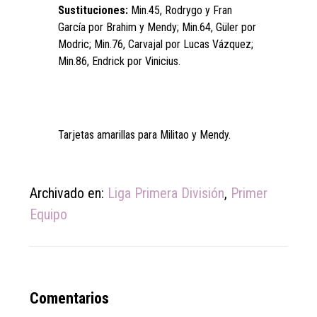
Sustituciones:
Min.45, Rodrygo y Fran
García por Brahim y Mendy; Min.64, Güler por
Modric; Min.76, Carvajal por Lucas Vázquez;
Min.86, Endrick por Vinicius.
Tarjetas amarillas para Militao y Mendy.
Archivado en:
Liga Primera División
,
Primer
Equipo
Reader
Comentarios