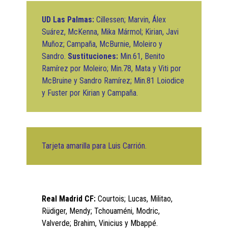
UD Las Palmas:
Cillessen; Marvin, Álex
Suárez, McKenna, Mika Mármol; Kirian, Javi
Muñoz; Campaña, McBurnie, Moleiro y
Sandro.
Sustituciones:
Min.61, Benito
Ramírez por Moleiro; Min.78, Mata y Viti por
McBruine y Sandro Ramírez; Min.81 Loiodice
y Fuster por Kirian y Campaña.
Tarjeta amarilla para Luis Carrión.
Real Madrid CF:
Courtois; Lucas, Militao,
Rüdiger, Mendy; Tchouaméni, Modric,
Valverde; Brahim, Vinicius y Mbappé.