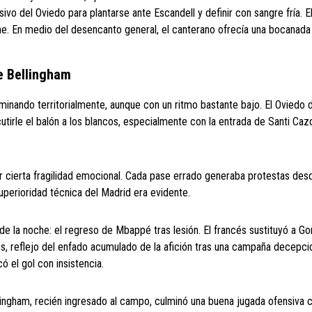
ivo del Oviedo para plantarse ante Escandell y definir con sangre fría. 
e. En medio del desencanto general, el canterano ofrecía una bocanada d
de Bellingham
minando territorialmente, aunque con un ritmo bastante bajo. El Oviedo d
tirle el balón a los blancos, especialmente con la entrada de Santi Cazo
tir cierta fragilidad emocional. Cada pase errado generaba protestas des
superioridad técnica del Madrid era evidente.
 la noche: el regreso de Mbappé tras lesión. El francés sustituyó a Go
dos, reflejo del enfado acumulado de la afición tras una campaña decepci
 el gol con insistencia.
llingham, recién ingresado al campo, culminó una buena jugada ofensiva 