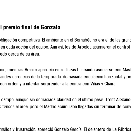
l premio final de Gonzalo
obligación competitiva. El ambiente en el Bernabéu no era el de las gran
 en cada acción del equipo. Aun así, los de Arbeloa asumieron el control
iedo cerca de su área.
ibrio, mientras Brahim aparecía entre líneas buscando asociarse con Mas
grandes carencias de la temporada: demasiada circulación horizontal y p
 con orden y a intentar sorprender a la contra con Viñas y Chaira.
campo, aunque sin demasiada claridad en el último pase. Trent Alexand
s tensos al área, pero el Madrid acumulaba llegadas sin terminar de conv
ullos y frustración, apareció Gonzalo García. El delantero de La Fábric