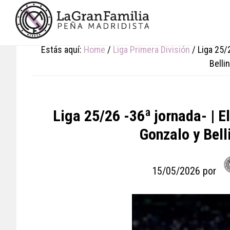
Skip
Skip
Skip
to
to
to
main
primary
footer
content
sidebar
Estás aquí:
Home
/
Liga Primera División
/
Liga 25/2
Belli
Liga 25/26 -36ª jornada- | E
Gonzalo y Bel
15/05/2026
por