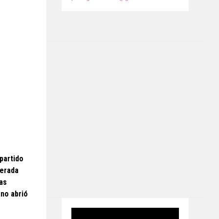
partido
derada
las
ano abrió