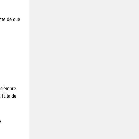
ente de que
a siempre
 falta de
y