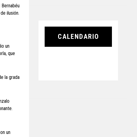
El Bernabéu
e ilusión.
CALENDARIO
io un
rla, que
de la grada
nzalo
onante.
con un