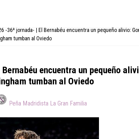
6 -36ª jornada- | El Bernabéu encuentra un pequeño alivio: Go
ngham tumban al Oviedo
l Bernabéu encuentra un pequeño alivi
lingham tumban al Oviedo
Peña Madridista La Gran Familia