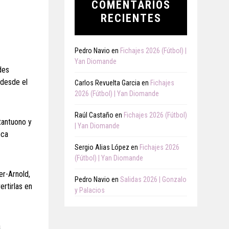
COMENTARIOS
RECIENTES
Pedro Navio
en
Fichajes 2026 (Fútbol) |
Yan Diomande
des
 desde el
Carlos Revuelta Garcia
en
Fichajes
2026 (Fútbol) | Yan Diomande
Raúl Castaño
en
Fichajes 2026 (Fútbol)
tantuono y
| Yan Diomande
oca
Sergio Alias López
en
Fichajes 2026
(Fútbol) | Yan Diomande
er-Arnold,
Pedro Navio
en
Salidas 2026 | Gonzalo
ertirlas en
y Palacios
a