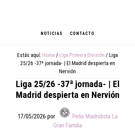
Skip
Skip
Skip
to
to
to
main
primary
footer
content
sidebar
NOTICIAS
CONTACTO
Estás aquí:
Home
/
Liga Primera División
/
Liga
25/26 -37ª jornada- | El Madrid despierta en
Nervión
Liga 25/26 -37ª jornada- | El
Madrid despierta en Nervión
17/05/2026
por
Peña Madridista La
Gran Familia