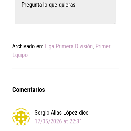
Archivado en:
Liga Primera División
,
Primer
Equipo
Reader
Comentarios
Interactions
Sergio Alias López
dice
17/05/2026 at 22:31