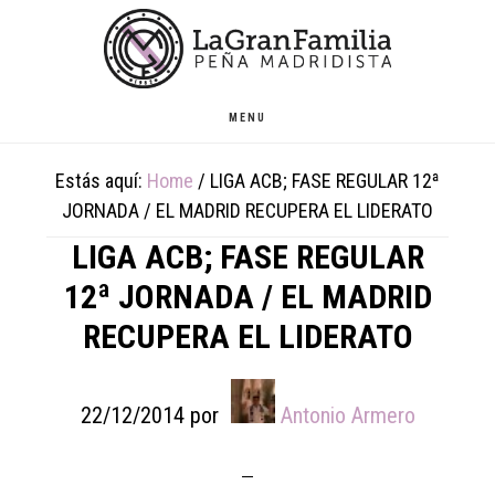
Skip
Skip
Skip
to
to
to
main
primary
footer
content
sidebar
MENU
Estás aquí:
Home
/
LIGA ACB; FASE REGULAR 12ª
JORNADA / EL MADRID RECUPERA EL LIDERATO
LIGA ACB; FASE REGULAR
12ª JORNADA / EL MADRID
RECUPERA EL LIDERATO
22/12/2014
por
Antonio Armero