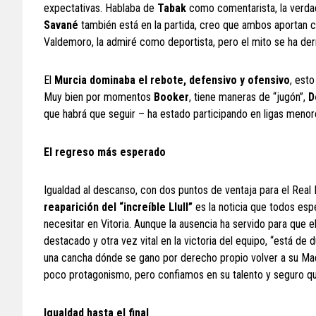
expectativas. Hablaba de
Tabak
como comentarista, la verda
Savané
también está en la partida, creo que ambos aportan ca
Valdemoro, la admiré como deportista, pero el mito se ha der
El
Murcia dominaba el rebote, defensivo y ofensivo
, est
Muy bien por momentos
Booker
, tiene maneras de “jugón”,
D
que habrá que seguir – ha estado participando en ligas men
El regreso más esperado
Igualdad al descanso, con dos puntos de ventaja para el Real 
reaparición del “increíble Llull”
es la noticia que todos esp
necesitar en Vitoria. Aunque la ausencia ha servido para que e
destacado y otra vez vital en la victoria del equipo, “está d
una cancha dónde se gano por derecho propio volver a su Madr
poco protagonismo, pero confiamos en su talento y seguro que
Igualdad hasta el final