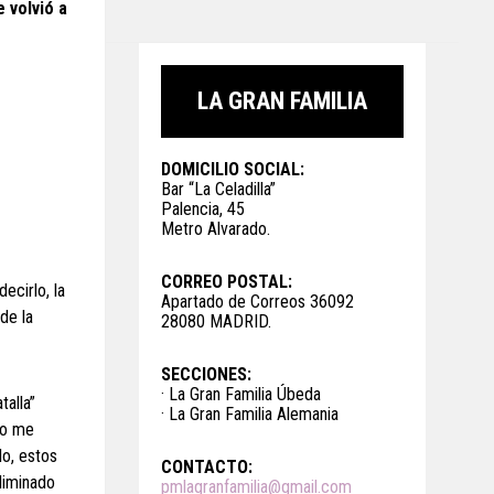
 volvió a
LA GRAN FAMILIA
DOMICILIO SOCIAL:
Bar “La Celadilla”
Palencia, 45
Metro Alvarado.
CORREO POSTAL:
ecirlo, la
Apartado de Correos 36092
de la
28080 MADRID.
SECCIONES:
· La Gran Familia Úbeda
talla”
· La Gran Familia Alemania
no me
lo, estos
CONTACTO:
eliminado
pmlagranfamilia@gmail.com