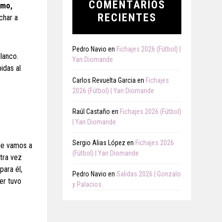
COMENTARIOS
smo,
RECIENTES
char a
Pedro Navio
en
Fichajes 2026 (Fútbol) |
lanco.
Yan Diomande
idas al
Carlos Revuelta Garcia
en
Fichajes
2026 (Fútbol) | Yan Diomande
Raúl Castaño
en
Fichajes 2026 (Fútbol)
| Yan Diomande
Sergio Alias López
en
Fichajes 2026
 le vamos a
(Fútbol) | Yan Diomande
otra vez
para él,
Pedro Navio
en
Salidas 2026 | Gonzalo
er tuvo
y Palacios