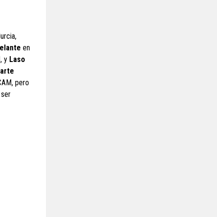
urcia,
delante
en
, y
Laso
parte
UCAM, pero
 ser