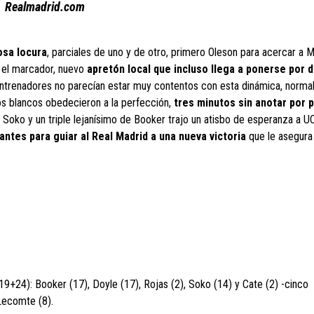
Realmadrid.com
osa locura
, parciales de uno y de otro, primero Oleson para acercar a M
n el marcador, nuevo
apretón local que incluso llega a ponerse por 
entrenadores no parecían estar muy contentos con esta dinámica, normal
os blancos obedecieron a la perfección,
tres minutos sin anotar por 
e Soko y un triple lejanísimo de Booker trajo un atisbo de esperanza a 
tes para guiar al Real Madrid a una nueva victoria
que le asegura
9+24): Booker (17), Doyle (17), Rojas (2), Soko (14) y Cate (2) -cinco
 Lecomte (8).