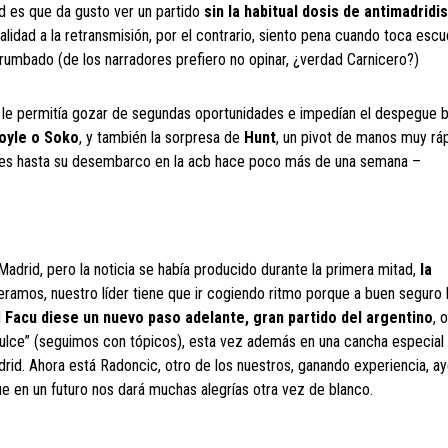
d es que da gusto ver un partido
sin la habitual dosis de antimadridi
lidad a la retransmisión, por el contrario, siento pena cuando toca escu
rumbado (de los narradores prefiero no opinar, ¿verdad Carnicero?)
o le permitía gozar de segundas oportunidades e impedían el despegue b
oyle o Soko
, y también la sorpresa de
Hunt
, un pivot de manos muy ráp
ores hasta su desembarco en la acb hace poco más de una semana –
Madrid, pero la noticia se había producido durante la primera mitad,
la
eramos, nuestro líder tiene que ir cogiendo ritmo porque a buen seguro
l
Facu diese un nuevo paso adelante, gran partido del argentino
, 
e dulce” (seguimos con tópicos), esta vez además en una cancha especial 
id. Ahora está Radoncic, otro de los nuestros, ganando experiencia, ay
 en un futuro nos dará muchas alegrías otra vez de blanco.