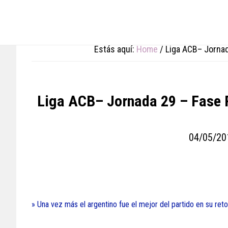
Skip
Skip
Skip
to
to
to
main
primary
footer
content
sidebar
Estás aquí:
Home
/
Liga ACB– Jornad
Liga ACB– Jornada 29 – Fase R
04/05/20
» Una vez más el argentino fue el mejor del partido en su re